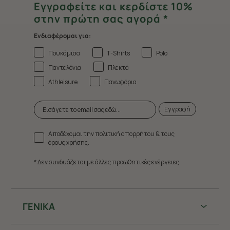
Εγγραφείτε και κερδίστε 10%
στην πρώτη σας αγορά *
Ενδιαφέρομαι για:
Πουκάμισα
T-Shirts
Polo
Παντελόνια
Πλεκτά
Athleisure
Πανωφόρια
Εγγραφή
Αποδέχομαι την πολιτική απορρήτου & τους
όρους χρήσης.
* Δεν συνδυάζεται με άλλες προωθητικές ενέργειες.
ΓΕΝΙΚΑ