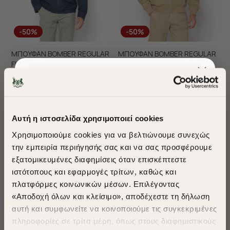
-50%
-50%
ΜΠΟΥΦΑΝ BOMBER REGULAR
ΜΠΟΥΦΑΝ BOMBER REGULAR
FIT
FIT
€105,00
€52,50
€115,00
€57,50
+ 1 Colors
Αυτή η ιστοσελίδα χρησιμοποιεί cookies
Χρησιμοποιούμε cookies για να βελτιώνουμε συνεχώς
την εμπειρία περιήγησής σας και να σας προσφέρουμε
εξατομικευμένες διαφημίσεις όταν επισκέπτεστε
​
ιστότοπους και εφαρμογές τρίτων, καθώς και
A Season of Style
πλατφόρμες κοινωνικών μέσων. Επιλέγοντας
«Αποδοχή όλων και κλείσιμο», αποδέχεστε τη δήλωση
αυτή και συμφωνείτε να κοινοποιούμε τις συγκεκριμένες
SUMMER SALE
πληροφορίες σε τρίτα μέρη, όπως στους διαφημιστικούς