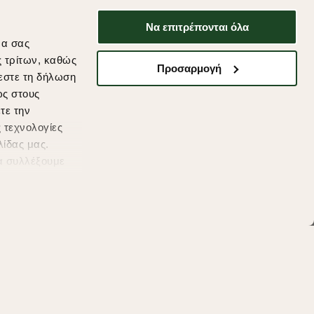
χρήσης.
Να επιτρέπονται όλα
* Δεν συνδυάζεται με άλλες προωθητικές
να σας
ενέργειες.
ς τρίτων, καθώς
Προσαρμογή
εστε τη δήλωση
ως στους
τε την
ds
 τεχνολογίες
λίδας μας.
α συλλέξουμε
υμένες
η συγκατάθεσή
μείτε να μάθετε
 cookies (link)
.
'Οροι Χρησης
Πολιτική Cookies
Προσωπικά Δεδομένα