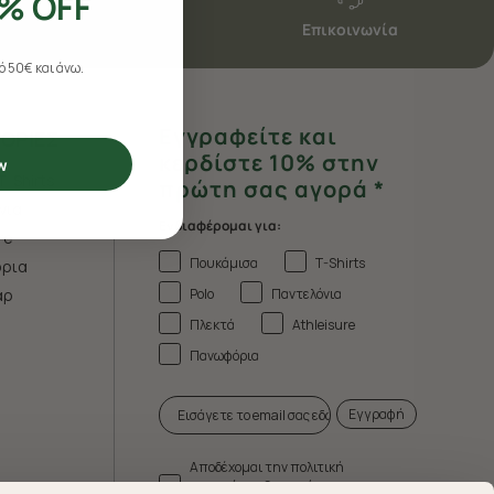
% OFF
Επικοινωνία
 50€ και άνω.
Εγγραφείτε και
ΟΡΙΕΣ
κερδίστε 10% στην
w
T-Shirts
πρώτη σας αγορά *
νια
Ενδιαφέρομαι για:
re
Πουκάμισα
T-Shirts
ρια
Polo
Παντελόνια
άρ
Πλεκτά
Athleisure
Πανωφόρια
Εγγραφή
Αποδέχομαι την πολιτική
απορρήτου & τους όρους