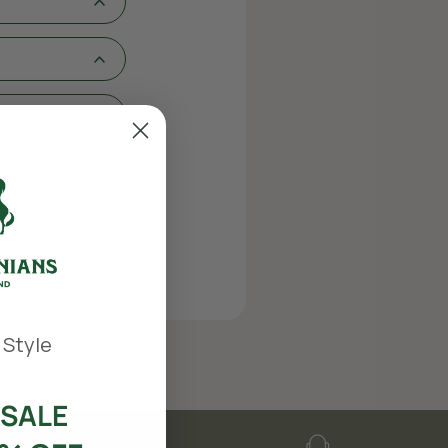
 Style
SALE