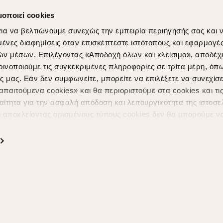
μοποιεί cookies
ια να βελτιώνουμε συνεχώς την εμπειρία περιήγησής σας και 
νες διαφημίσεις όταν επισκέπτεστε ιστότοπους και εφαρμογέ
ών μέσων. Επιλέγοντας «Αποδοχή όλων και κλείσιμο», αποδέχ
οινοποιούμε τις συγκεκριμένες πληροφορίες σε τρίτα μέρη, όπ
ς μας. Εάν δεν συμφωνείτε, μπορείτε να επιλέξετε να συνεχίσε
Shopping in secure with
Shipping Metho
παιτούμενα cookies» και θα περιοριστούμε στα cookies και τις
ίτητα για την ασφαλή απόδοση και λειτουργικότητα της ιστοσε
ι αποκλείοντας ορισμένους τύπους cookies δεν θα μπορούμε ν
ιώσουν την περιήγησή σας και να σας προσφέρουμε εξατομικε
ς. Για να προσαρμόσετε τις επιλογές σας ή να ανακαλέσετε τ
ς Cookies " ανά πάσα στιγμή με ισχύ για το μέλλον. Εάν επιθυ
α cookies, επισκεφθείτε οποιαδήποτε στιγμή τη σελίδα
Πολιτική
Powered by
nopCommerce
|
Designed & Developed by
SLEED