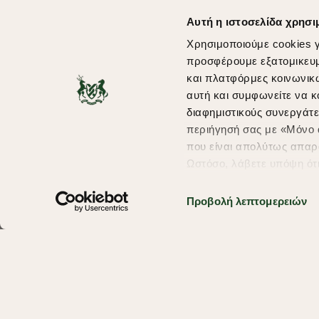
Αυτή η ιστοσελίδα χρησι
Χρησιμοποιούμε cookies γ
προσφέρουμε εξατομικευμέ
και πλατφόρμες κοινωνικ
αυτή και συμφωνείτε να κ
διαφημιστικούς συνεργάτε
περιήγησή σας με «Μόνο α
που είναι απολύτως απαρα
Ωστόσο, λάβετε υπόψη ότ
πληροφορίες που θα βελτ
υπηρεσίες και διαφημίσει
Προβολή λεπτομερειών
σας επιλέξτε το "Ρυθμίσει
περισσότερα σχετικά με τ
Copyright © 2026 thebostonians.gr. All Rights Reserved.