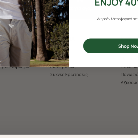
ENJOY 40
Δωρεάν αποστολές για αγορές άνω των 50€
Δωρεάν Μεταφορικά από
ΧΡHΣΙΜΑ
ΚΑΤΗΓ
Shop No
Πληρωμές
Polos & 
'26 Συλλογή
Αποστολές
Παντελό
s για Άνδρες με
Επιστροφές
Athleisu
Συχνές Ερωτήσεις
Πανωφό
Aξεσου