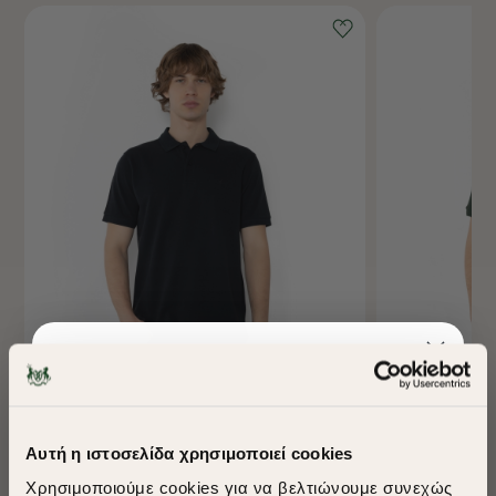
-40%
-40%
Αυτή η ιστοσελίδα χρησιμοποιεί cookies
ΜΠΛΟΥΖΑ POLO PIQUE REGULAR FIT
ΜΠΛΟΥΖΑ POLO 
Χρησιμοποιούμε cookies για να βελτιώνουμε συνεχώς