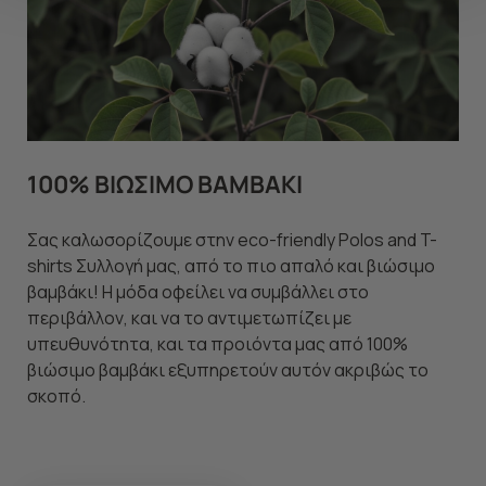
να ανακαλέσετε τη συγκατάθεσή σας επιλέξτε το
"Ρυθμίσεις Cookies " ανά πάσα στιγμή με ισχύ για το
μέλλον. Εάν επιθυμείτε να μάθετε περισσότερα
σχετικά με τα cookies, επισκεφθείτε οποιαδήποτε στιγμή
τη σελίδα
Πολιτική cookies (link)
.
100% ΒΙΩΣΙΜΟ ΒΑΜΒΑΚΙ
Σας καλωσορίζουμε στην eco-friendly Polos and T-
shirts Συλλογή μας, από το πιο απαλό και βιώσιμο
βαμβάκι! Η μόδα οφείλει να συμβάλλει στο
περιβάλλον, και να το αντιμετωπίζει με
υπευθυνότητα, και τα προιόντα μας από 100%
βιώσιμο βαμβάκι εξυπηρετούν αυτόν ακριβώς το
σκοπό.