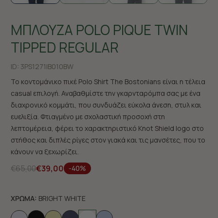
ΜΠΛΟΥΖΑ POLO PIQUE TWIN
TIPPED REGULAR
ID:
3PS1271|B010BW
Το κοντομάνικο πικέ Polo Shirt The Bostonians είναι η τέλεια
casual επιλογή. Αναβαθμίστε την γκαρνταρόμπα σας με ένα
διαχρονικό κομμάτι, που συνδυάζει εύκολα άνεση, στυλ και
ευελιξία. Φτιαγμένο με σχολαστική προσοχή στη
λεπτομέρεια, φέρει το χαρακτηριστικό Knot Shield logo στο
στήθος και διπλές ρίγες στον γιακά και τις μανσέτες, που το
κάνουν να ξεχωρίζει.
€65,00
€39,00
-40%
ΧΡΩΜΑ:
BRIGHT WHITE