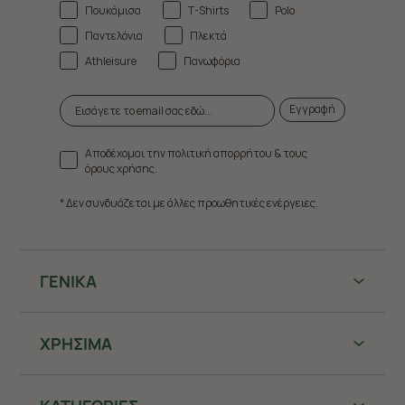
Πουκάμισα
T-Shirts
Polo
Παντελόνια
Πλεκτά
Athleisure
Πανωφόρια
Εγγραφή
Αποδέχομαι την πολιτική απορρήτου & τους
όρους χρήσης.
* Δεν συνδυάζεται με άλλες προωθητικές ενέργειες.
ΓΕΝΙΚΑ
ΧΡHΣΙΜΑ