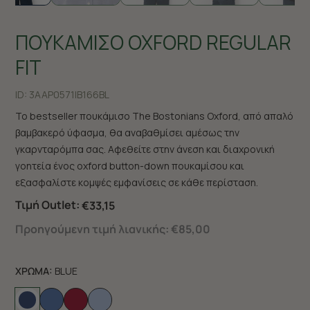
ΠΟΥΚΑΜΙΣΟ OXFORD REGULAR
FIT
ID:
3AAP0571|B166BL
Το bestseller πουκάμισο The Bostonians Oxford, από απαλό
βαμβακερό ύφασμα, θα αναβαθμίσει αμέσως την
γκαρνταρόμπα σας. Αφεθείτε στην άνεση και διαχρονική
γοητεία ένος oxford button-down πουκαμίσου και
εξασφαλίστε κομψές εμφανίσεις σε κάθε περίσταση.
Τιμή Outlet:
€33,15
Προηγούμενη τιμή λιανικής:
€85,00
ΧΡΩΜΑ:
BLUE