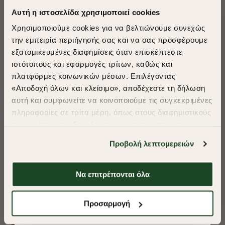
Αυτή η ιστοσελίδα χρησιμοποιεί cookies
Χρησιμοποιούμε cookies για να βελτιώνουμε συνεχώς
την εμπειρία περιήγησής σας και να σας προσφέρουμε
εξατομικευμένες διαφημίσεις όταν επισκέπτεστε
​
ιστότοπους και εφαρμογές τρίτων, καθώς και
A Season of Style
πλατφόρμες κοινωνικών μέσων. Επιλέγοντας
«Αποδοχή όλων και κλείσιμο», αποδέχεστε τη δήλωση
αυτή και συμφωνείτε να κοινοποιούμε τις συγκεκριμένες
SUMMER SALE
πληροφορίες σε τρίτα μέρη, όπως στους διαφημιστικούς
ENJOY 40% OFF
συνεργάτες μας. Εάν δεν συμφωνείτε, μπορείτε να
επιλέξετε να συνεχίσετε την περιήγησή σας με «Μόνο
Προβολή λεπτομερειών
απαιτούμενα cookies» και θα περιοριστούμε
Δωρεάν Μεταφορικά από 50€ και άνω.
στα cookies και τις τεχνολογίες που είναι απολύτως
απαραίτητα για την ασφαλή απόδοση και
Να επιτρέπονται όλα
λειτουργικότητα της ιστοσελίδας μας. Ωστόσο, λάβετε
υπόψη ότι αποκλείοντας ορισμένους τύπους cookies δεν
Shop Now
ΠΟΥΚΑΜΙΣΟ OXFORD REGULAR FIT
ΠΟΥΚΑΜΙΣΟ OXF
Προσαρμογή
θα μπορούμε να συλλέξουμε πληροφορίες που θα
βελτιώσουν την περιήγησή σας και να σας