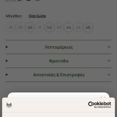
Μέγεθος:
Size Guide
38
39
40
41
42
43
44
45
46
Λεπτομέρειες
Φροντiδα
Αποστολές & Επιστροφές
ΠΡΟΤΕΙΝΟΥΜΕ ΓΙΑ ΕΣΑΣ