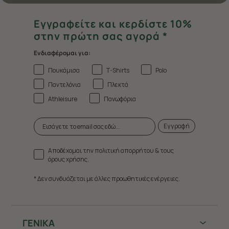
Εγγραφείτε και κερδίστε 10%
στην πρώτη σας αγορά *
Ενδιαφέρομαι για:
Πουκάμισα
T-Shirts
Polo
Παντελόνια
Πλεκτά
Athleisure
Πανωφόρια
Εγγραφή
Αποδέχομαι την πολιτική απορρήτου & τους
όρους χρήσης.
* Δεν συνδυάζεται με άλλες προωθητικές ενέργειες.
ΓΕΝΙΚΑ