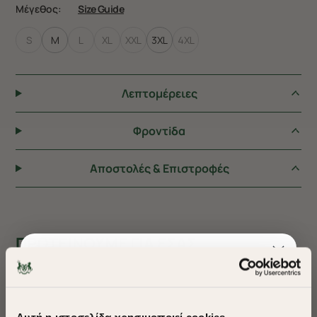
Μέγεθος:
Size Guide
S
M
L
XL
XXL
3XL
4XL
Λεπτομέρειες
Φροντiδα
Αποστολές & Επιστροφές
ΠΡΟΤΕΙΝΟΥΜΕ ΓΙΑ ΕΣΑΣ
Αυτή η ιστοσελίδα χρησιμοποιεί cookies