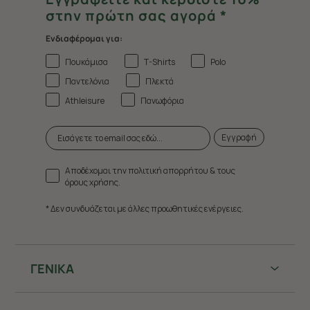
στην πρώτη σας αγορά *
Ενδιαφέρομαι για:
Πουκάμισα
T-Shirts
Polo
Παντελόνια
Πλεκτά
Athleisure
Πανωφόρια
Εγγραφή
Αποδέχομαι την πολιτική απορρήτου & τους
όρους χρήσης.
* Δεν συνδυάζεται με άλλες προωθητικές ενέργειες.
ΓΕΝΙΚΑ