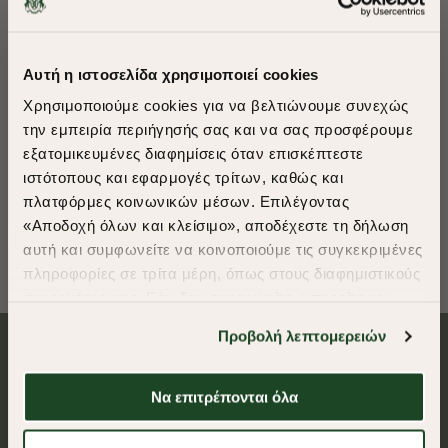
Αυτή η ιστοσελίδα χρησιμοποιεί cookies
Χρησιμοποιούμε cookies για να βελτιώνουμε συνεχώς
την εμπειρία περιήγησής σας και να σας προσφέρουμε
εξατομικευμένες διαφημίσεις όταν επισκέπτεστε
ΣΑΚΑΚΙ COTTON LINEN
​
ιστότοπους και εφαρμογές τρίτων, καθώς και
REGULAR FIT
A Season of Style
πλατφόρμες κοινωνικών μέσων. Επιλέγοντας
€83,85
«Αποδοχή όλων και κλείσιμο», αποδέχεστε τη δήλωση
αυτή και συμφωνείτε να κοινοποιούμε τις συγκεκριμένες
SUMMER SALE
Outlet
πληροφορίες σε τρίτα μέρη, όπως στους διαφημιστικούς
ENJOY 40% OFF
συνεργάτες μας. Εάν δεν συμφωνείτε, μπορείτε να
επιλέξετε να συνεχίσετε την περιήγησή σας με «Μόνο
Προβολή λεπτομερειών
απαιτούμενα cookies» και θα περιοριστούμε
Δωρεάν Μεταφορικά από 50€ και άνω.
στα cookies και τις τεχνολογίες που είναι απολύτως
Ασφαλείς συναλλαγές
απαραίτητα για την ασφαλή απόδοση και
Να επιτρέπονται όλα
λειτουργικότητα της ιστοσελίδας μας. Ωστόσο, λάβετε
υπόψη ότι αποκλείοντας ορισμένους τύπους cookies δεν
Δωρεάν αποστολές για αγορές άνω των 50€