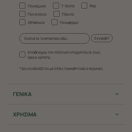
Πουκάμισα
T-Shirts
Polo
Παντελόνια
Πλεκτά
Athleisure
Πανωφόρια
Εγγραφή
Αποδέχομαι την πολιτική απορρήτου & τους
όρους χρήσης.
* Δεν συνδυάζεται με άλλες προωθητικές ενέργειες.
ΓΕΝΙΚΑ
ΧΡHΣΙΜΑ