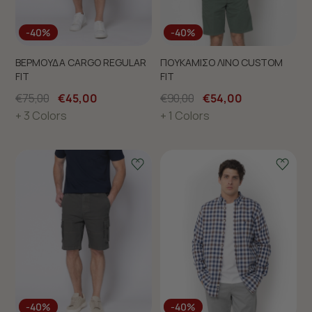
-40%
-40%
ΒΕΡΜΟΥΔΑ CARGO REGULAR
ΠΟΥΚΑΜΙΣΟ ΛΙΝΟ CUSTOM
FIT
FIT
€75,00
€45,00
€90,00
€54,00
+ 3 Colors
+ 1 Colors
GIFT IDEAS
GIFT IDEAS
-40%
-40%