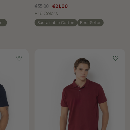
€35,00
€21,00
+ 16 Colors
ler
Sustainable Cotton
Best Seller