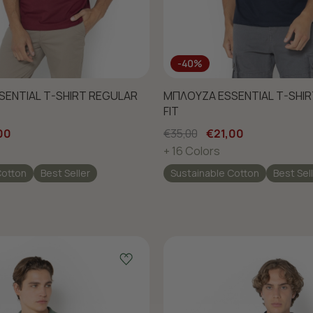
-40%
ENTIAL T-SHIRT REGULAR
ΜΠΛΟΥΖΑ ESSENTIAL T-SHI
FIT
00
€35,00
€21,00
+ 16 Colors
Cotton
Best Seller
Sustainable Cotton
Best Sel