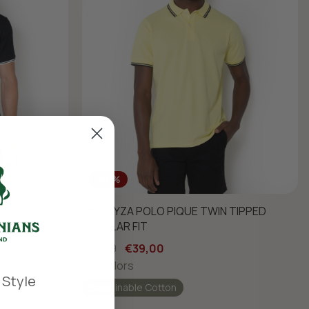
-40%
TIPPED
ΜΠΛΟΥΖΑ POLO PIQUE TWIN TIPPED
REGULAR FIT
€65,00
€39,00
+ 5 Colors
 Style
Sustainable Cotton