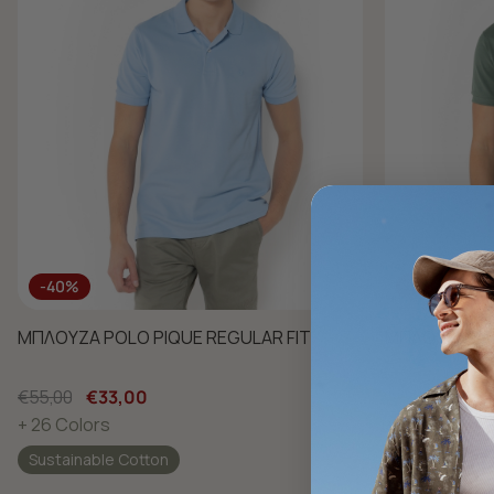
-40%
-40%
ΜΠΛΟΥΖΑ POLO PIQUE REGULAR FIT
ΜΠΛΟΥΖΑ POL
€55,00
€33,00
€55,00
€33
+ 26 Colors
+ 26 Colors
Sustainable Cotton
Sustainable 