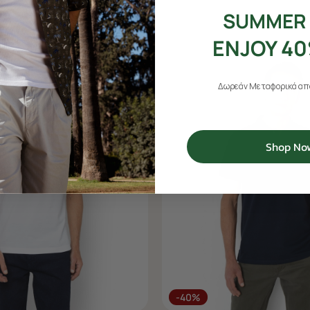
SUMMER 
ENJOY 40
Δωρεάν Μεταφορικά από
Shop No
-40%