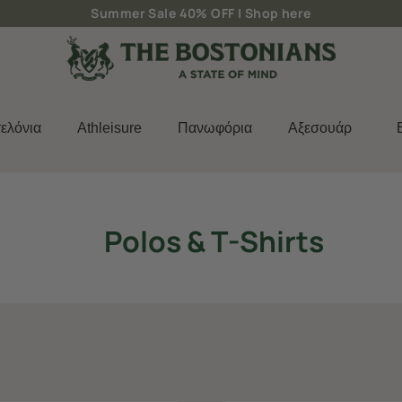
Δωρεάν μεταφορικά για παραγγελίες άνω των 50€
ελόνια
Athleisure
Πανωφόρια
Aξεσουάρ
Polos & T-Shirts