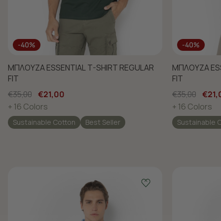
-40%
-40%
ΜΠΛΟΥΖΑ ESSENTIAL T-SHIRT REGULAR
ΜΠΛΟΥΖΑ ESS
FIT
FIT
€35,00
€21,00
€35,00
€21,
+ 16 Colors
+ 16 Colors
Sustainable Cotton
Best Seller
Sustainable 