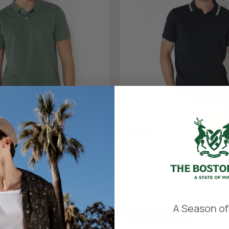
-40%
O PIQUE REGULAR FIT
ΜΠΛΟΥΖΑ POLO PIQUE TWIN 
REGULAR FIT
,00
€65,00
€39,00
+ 5 Colors
​
A Season of
Cotton
Best Seller
Sustainable Cotton