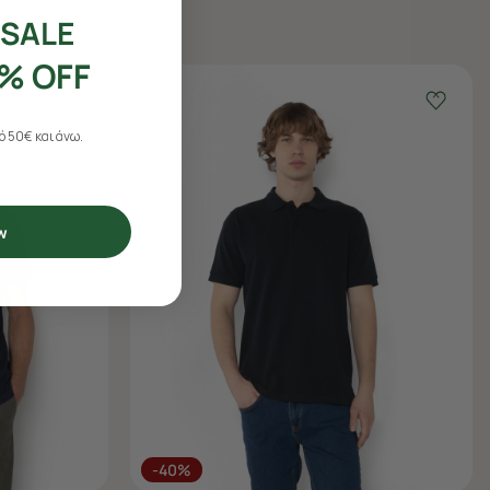
SALE
% OFF
 50€ και άνω.
w
-40%