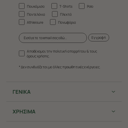
Πουκάμισα
T-Shirts
Polo
Παντελόνια
Πλεκτά
Athleisure
Πανωφόρια
Εγγραφή
Αποδέχομαι την πολιτική απορρήτου & τους
όρους χρήσης.
* Δεν συνδυάζεται με άλλες προωθητικές ενέργειες.
ΓΕΝΙΚΑ
ΧΡHΣΙΜΑ