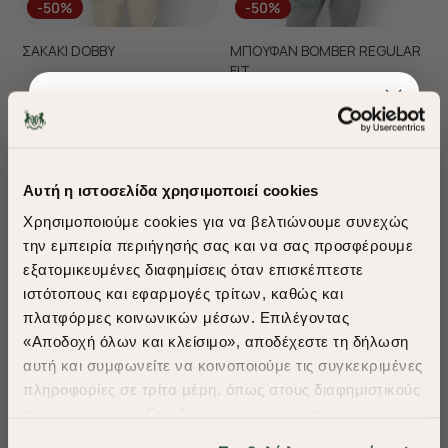
-50%
-50%
ΣΑΚΑΚΙ DOBBY
ΜΠΟΥΦΑΝ BOMBER REGULAR
FIT
€255,00
€127,50
€105,00
€52,50
+ 1 Colors
+ 1 Colors
Best Seller
Αυτή η ιστοσελίδα χρησιμοποιεί cookies
Χρησιμοποιούμε cookies για να βελτιώνουμε συνεχώς
την εμπειρία περιήγησής σας και να σας προσφέρουμε
εξατομικευμένες διαφημίσεις όταν επισκέπτεστε
​
ιστότοπους και εφαρμογές τρίτων, καθώς και
A Season of Style
πλατφόρμες κοινωνικών μέσων. Επιλέγοντας
«Αποδοχή όλων και κλείσιμο», αποδέχεστε τη δήλωση
αυτή και συμφωνείτε να κοινοποιούμε τις συγκεκριμένες
SUMMER SALE
πληροφορίες σε τρίτα μέρη, όπως στους διαφημιστικούς
ENJOY 40% OFF
συνεργάτες μας. Εάν δεν συμφωνείτε, μπορείτε να
-50%
-50%
επιλέξετε να συνεχίσετε την περιήγησή σας με «Μόνο