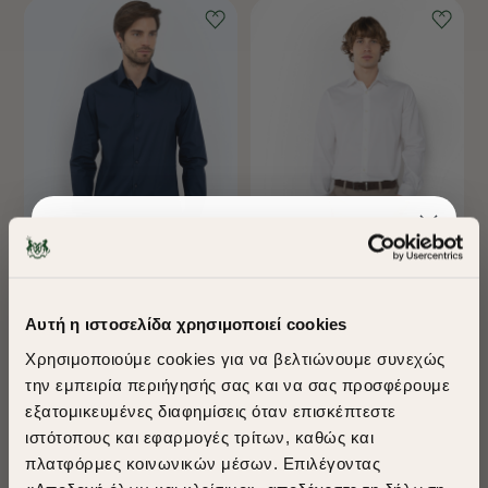
-40%
-40%
ΠΟΥΚΑΜΙΣΟ ΠΟΠΛΙΝΑ SLIM
ΠΟΥΚΑΜΙΣΟ ΠΟΠΛΙΝΑ
FIT
CUSTOM FIT
Αυτή η ιστοσελίδα χρησιμοποιεί cookies
€75,00
€45,00
€70,00
€42,00
Χρησιμοποιούμε cookies για να βελτιώνουμε συνεχώς
+ 4 Colors
+ 2 Colors
την εμπειρία περιήγησής σας και να σας προσφέρουμε
εξατομικευμένες διαφημίσεις όταν επισκέπτεστε
​
ιστότοπους και εφαρμογές τρίτων, καθώς και
A Season of Style
πλατφόρμες κοινωνικών μέσων. Επιλέγοντας