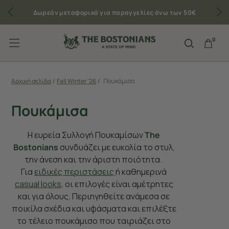
Δωρεάν μεταφορικά για παραγγελίες άνω των 50€
0
Αρχική σελίδα
/
Fall Winter '26
/
Πουκάμισα
Πουκάμισα
Η ευρεία Συλλογή Πουκαμίσων
The
Bostonians
συνδυάζει με ευκολία το στυλ,
την άνεση και την άριστη ποιότητα.
Για
ειδικές περιστάσεις
ή καθημερινά
casual looks
, οι επιλογές είναι αμέτρητες
και για όλους. Περιηγηθείτε ανάμεσα σε
ποικίλα σχέδια και υφάσματα και επιλέξτε
το τέλειο πουκάμισο που ταιριάζει στο