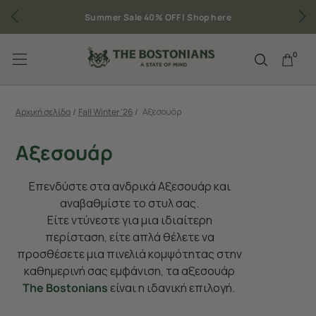
Summer Sale 40% OFF |
Shop here
0
Αρχική σελίδα
/
Fall Winter '26
/
Αξεσουάρ
Αξεσουάρ
Επενδύστε στα ανδρικά Αξεσουάρ και
αναβαθμίστε το στυλ σας.
Είτε ντύνεστε για μια ιδιαίτερη
περίσταση, είτε απλά θέλετε να
προσθέσετε μια πινελιά κομψότητας στην
καθημερινή σας εμφάνιση, τα αξεσουάρ
The Bostonians
είναι η ιδανική επιλογή.