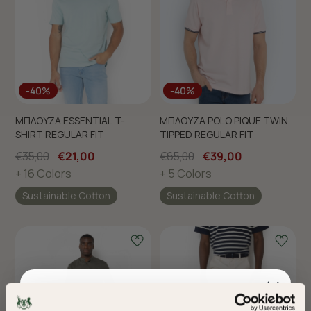
-40%
-40%
ΜΠΛΟΥΖΑ ESSENTIAL T-
ΜΠΛΟΥΖΑ POLO PIQUE TWIN
SHIRT REGULAR FIT
TIPPED REGULAR FIT
€35,00
€21,00
€65,00
€39,00
+ 16 Colors
+ 5 Colors
Sustainable Cotton
Sustainable Cotton