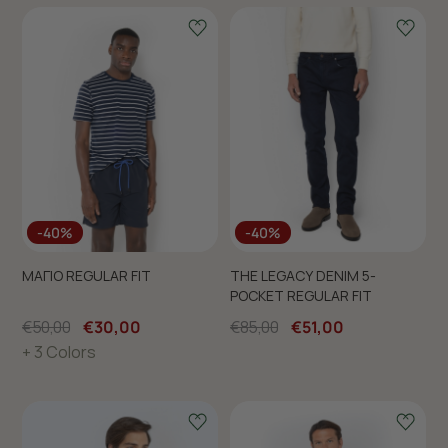
-40%
-40%
ΜΑΓΙΟ REGULAR FIT
THE LEGACY DENIM 5-
POCKET REGULAR FIT
€50,00
€30,00
€85,00
€51,00
+ 3 Colors