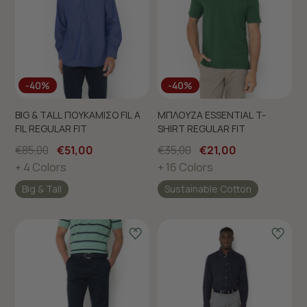
-40%
-40%
BIG & TALL ΠΟΥΚΑΜΙΣΟ FIL A
ΜΠΛΟΥΖΑ ESSENTIAL T-
FIL REGULAR FIT
SHIRT REGULAR FIT
€85,00
€51,00
€35,00
€21,00
+ 4 Colors
+ 16 Colors
Big & Tall
Sustainable Cotton