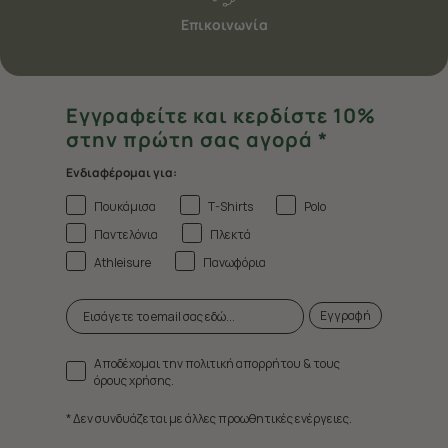
Επικοινωνία
Εγγραφείτε και κερδίστε 10%
στην πρώτη σας αγορά *
Ενδιαφέρομαι για:
Πουκάμισα
T-Shirts
Polo
Παντελόνια
Πλεκτά
Athleisure
Πανωφόρια
Εγγραφή
Αποδέχομαι την πολιτική απορρήτου & τους
όρους χρήσης.
* Δεν συνδυάζεται με άλλες προωθητικές ενέργειες.