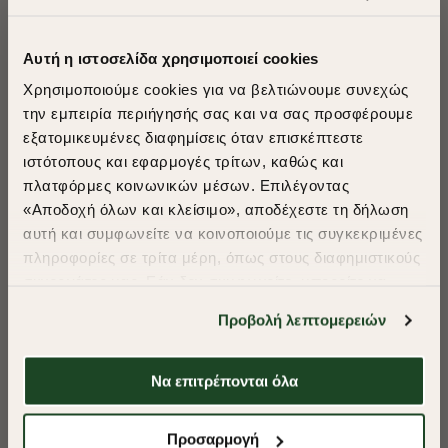
Αυτή η ιστοσελίδα χρησιμοποιεί cookies
Χρησιμοποιούμε cookies για να βελτιώνουμε συνεχώς
-40%
-40%
την εμπειρία περιήγησής σας και να σας προσφέρουμε
εξατομικευμένες διαφημίσεις όταν επισκέπτεστε
ΠΑΝΤΕΛΟΝΙ CHINOS
ΠΑΝΤΕΛΟΝΙ CHINOS PIQUE
​
ιστότοπους και εφαρμογές τρίτων, καθώς και
ΚΑΠΑΡΤΙΝΑ REGULAR FIT
REGULAR FIT
A Season of Style
πλατφόρμες κοινωνικών μέσων. Επιλέγοντας
€85,00
€51,00
€85,00
€51,00
«Αποδοχή όλων και κλείσιμο», αποδέχεστε τη δήλωση
+ 4 Colors
+ 2 Colors
αυτή και συμφωνείτε να κοινοποιούμε τις συγκεκριμένες
SUMMER SALE
πληροφορίες σε τρίτα μέρη, όπως στους διαφημιστικούς
ENJOY 40% OFF
συνεργάτες μας. Εάν δεν συμφωνείτε, μπορείτε να
επιλέξετε να συνεχίσετε την περιήγησή σας με «Μόνο
Προβολή λεπτομερειών
απαιτούμενα cookies» και θα περιοριστούμε
Δωρεάν Μεταφορικά από 50€ και άνω.
στα cookies και τις τεχνολογίες που είναι απολύτως
απαραίτητα για την ασφαλή απόδοση και
Να επιτρέπονται όλα
λειτουργικότητα της ιστοσελίδας μας. Ωστόσο, λάβετε
υπόψη ότι αποκλείοντας ορισμένους τύπους cookies δεν
Shop Now
Προσαρμογή