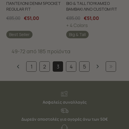
ΠΑΝΤΕΛΟΝΙ DENIM 5POCKET
BIG & TALL ΠΟΥΚΑΜΙΣΟ
REGULAR FIT
ΒΑΜΒΑΚΙ ΛΙΝΟ CUSTOM FIT
€85,00
€51,00
€85,00
€51,00
+ 4 Colors
Best Seller
Big & Tall
49-72 από 185 προϊόντα
1
2
3
4
5
Ασφαλείς συναλλαγές
Δωρεάν αποστολές για αγορές άνω των 50€