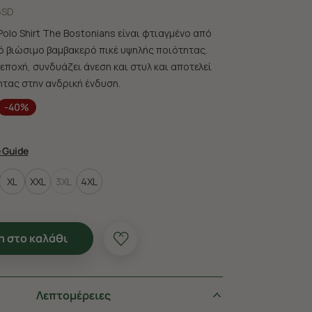
5SD
olo Shirt The Bostonians είναι φτιαγμένο από
ό βιώσιμο βαμβακερό πικέ υψηλής ποιότητας.
 εποχή, συνδυάζει άνεση και στυλ και αποτελεί
τας στην ανδρική ένδυση.
-40%
e Guide
XL
XXL
3XL
4XL
 στο καλάθι
Λεπτομέρειες