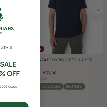
 Style
-40%
AR FIT
ΜΠΛΟΥΖΑ POLO PIQUE REGULAR FIT
SALE
% OFF
€55,00
€33,00
+ 26 Colors
ler
Sustainable Cotton
Best Seller
 50€ και άνω.