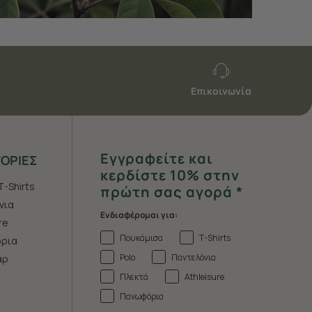
Επικοινωνία
Εγγραφείτε και
ΟΡΙΕΣ
κερδίστε 10% στην
T-Shirts
πρώτη σας αγορά *
νια
Ενδιαφέρομαι για:
re
Πουκάμισα
T-Shirts
ρια
Polo
Παντελόνια
άρ
Πλεκτά
Athleisure
Πανωφόρια