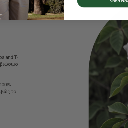
Shop No
os and T-
ι βιώσιμο
ο
 100%
ιβώς το