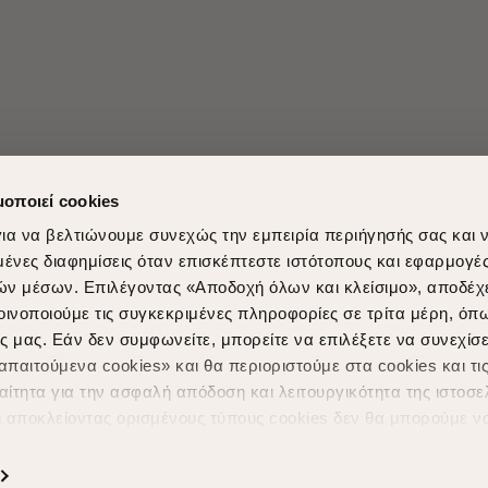
μοποιεί cookies
ια να βελτιώνουμε συνεχώς την εμπειρία περιήγησής σας και 
νες διαφημίσεις όταν επισκέπτεστε ιστότοπους και εφαρμογέ
ών μέσων. Επιλέγοντας «Αποδοχή όλων και κλείσιμο», αποδέχ
Shopping in secure with
Shipping Metho
οινοποιούμε τις συγκεκριμένες πληροφορίες σε τρίτα μέρη, όπ
ς μας. Εάν δεν συμφωνείτε, μπορείτε να επιλέξετε να συνεχίσε
παιτούμενα cookies» και θα περιοριστούμε στα cookies και τις
ίτητα για την ασφαλή απόδοση και λειτουργικότητα της ιστοσε
ι αποκλείοντας ορισμένους τύπους cookies δεν θα μπορούμε ν
ιώσουν την περιήγησή σας και να σας προσφέρουμε εξατομικε
ς. Για να προσαρμόσετε τις επιλογές σας ή να ανακαλέσετε τ
Powered by
nopCommerce
|
Designed & Developed by
SLEED