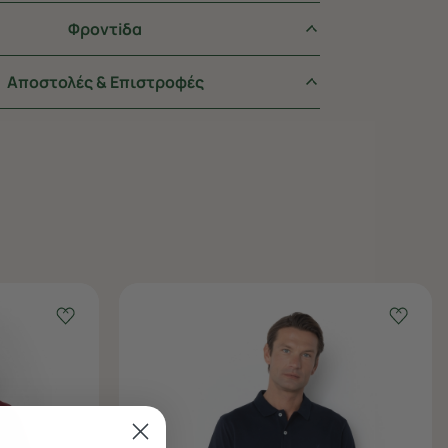
Φροντiδα
Αποστολές & Επιστροφές