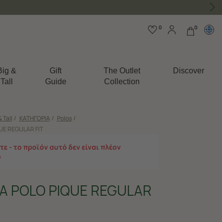
0
0
Big &
Gift
The Outlet
Discover
Tall
Guide
Collection
& Tall
/
ΚΑΤΗΓΟΡΙΑ
/
Polos
/
UE REGULAR FIT
ε - το προϊόν αυτό δεν είναι πλέον
ο
Α POLO PIQUE REGULAR