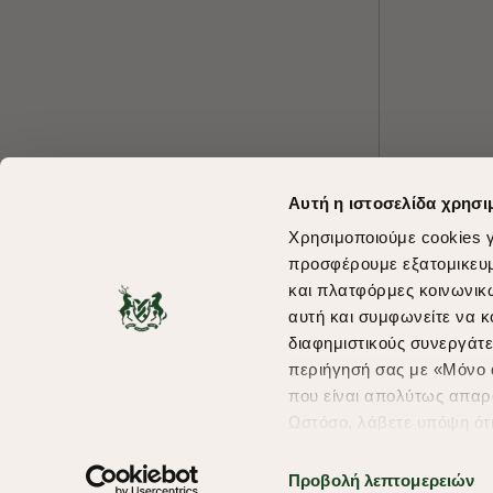
Αυτή η ιστοσελίδα χρησι
Χρησιμοποιούμε cookies γ
προσφέρουμε εξατομικευμέ
και πλατφόρμες κοινωνικ
αυτή και συμφωνείτε να κ
διαφημιστικούς συνεργάτε
περιήγησή σας με «Μόνο α
που είναι απολύτως απαρα
Ωστόσο, λάβετε υπόψη ότ
πληροφορίες που θα βελτ
υπηρεσίες και διαφημίσει
Προβολή λεπτομερειών
Copyright © 2026 thebostonians.gr. All Rights Reserved.