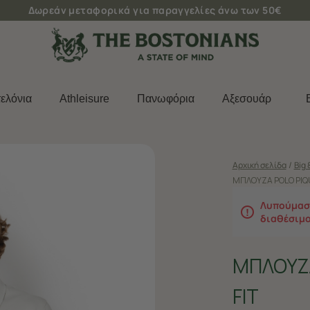
Δωρεάν μεταφορικά για παραγγελίες άνω των 50€
ελόνια
Athleisure
Πανωφόρια
Aξεσουάρ
Αρχική σελίδα
/
Big 
ΜΠΛΟΥΖΑ POLO PIQ
Λυπούμαστ
διαθέσιμ
ΜΠΛΟΥΖ
FIT