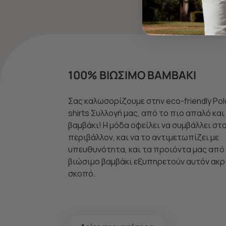
100% ΒΙΩΣΙΜΟ ΒΑΜΒΑΚΙ
Σας καλωσορίζουμε στην eco-friendly Pol
shirts Συλλογή μας, από το πιο απαλό κα
βαμβάκι! Η μόδα οφείλει να συμβάλλει στ
περιβάλλον, και να το αντιμετωπίζει με
υπευθυνότητα, και τα προιόντα μας από
βιώσιμο βαμβάκι εξυπηρετούν αυτόν ακρ
σκοπό.