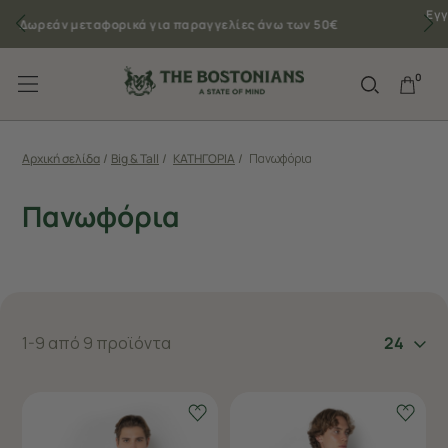
Εγγραφείτε στο Newsletter και κερδίστε 10% στην
πρώτη σας αγορά
0
Αρχική σελίδα
/
Big & Tall
/
ΚΑΤΗΓΟΡΙΑ
/
Πανωφόρια
Πανωφόρια
1-9 από 9 προϊόντα
24