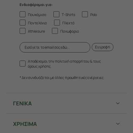
Ενδιαφέρομαι για:
Πουκάμισα
T-Shirts
Polo
Παντελόνια
Πλεκτά
Athleisure
Πανωφόρια
Εγγραφή
Αποδέχομαι την πολιτική απορρήτου & τους
όρους χρήσης.
* Δεν συνδυάζεται με άλλες προωθητικές ενέργειες.
ΓΕΝΙΚΑ
ΧΡHΣΙΜΑ