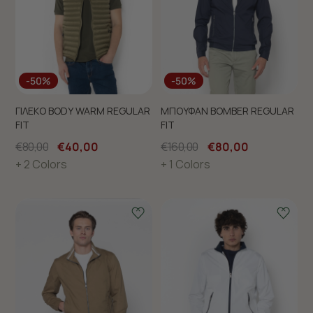
-50%
-50%
ΓΙΛΕΚΟ BODY WARM REGULAR
ΜΠΟΥΦΑΝ BOMBER REGULAR
FIT
FIT
€80,00
€40,00
€160,00
€80,00
+ 2 Colors
+ 1 Colors