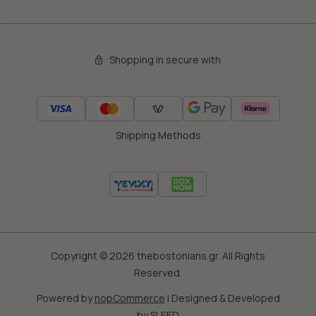
τη σελίδα
Πολιτική cookies (link)
.
Shopping in secure with
Shipping Methods
Copyright © 2026 thebostonians.gr. All Rights
Reserved.
Powered by
nopCommerce
|
Designed & Developed
by
SLEED