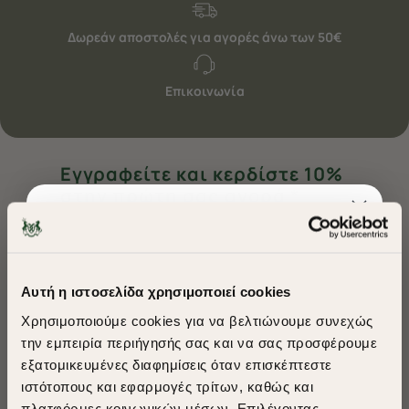
Δωρεάν αποστολές για αγορές άνω των 50€
Επικοινωνία
Εγγραφείτε και κερδίστε 10%
στην πρώτη σας αγορά *
Ενδιαφέρομαι για:
Πουκάμισα
T-Shirts
Polo
Παντελόνια
Πλεκτά
Αυτή η ιστοσελίδα χρησιμοποιεί cookies
Athleisure
Πανωφόρια
Χρησιμοποιούμε cookies για να βελτιώνουμε συνεχώς
την εμπειρία περιήγησής σας και να σας προσφέρουμε
Εγγραφή
εξατομικευμένες διαφημίσεις όταν επισκέπτεστε
​
ιστότοπους και εφαρμογές τρίτων, καθώς και
A Season of Style
Αποδέχομαι την πολιτική απορρήτου & τους
πλατφόρμες κοινωνικών μέσων. Επιλέγοντας