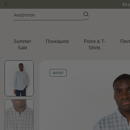
Εγγ
Summer
Πουκάμισα
Polos & T-
Παντ
Sale
Shirts
OUTLET