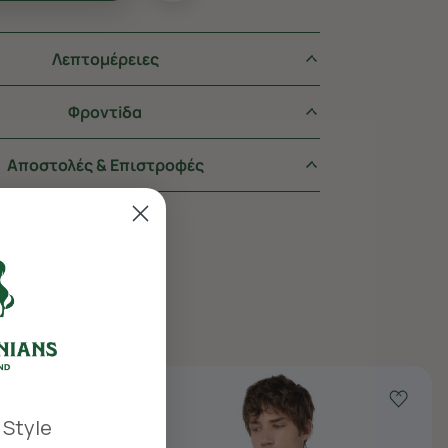
Λεπτομέρειες
Φροντiδα
Αποστολές & Επιστροφές
 Style