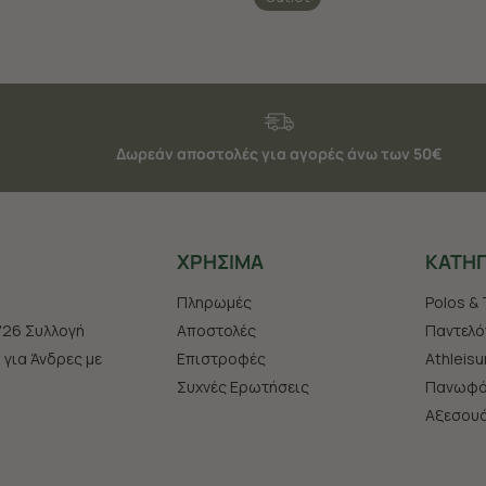
Δωρεάν αποστολές για αγορές άνω των 50€
ΧΡHΣΙΜΑ
ΚΑΤΗΓ
Πληρωμές
Polos & 
'26 Συλλογή
Αποστολές
Παντελό
s για Άνδρες με
Επιστροφές
Athleisu
Συχνές Ερωτήσεις
Πανωφό
Aξεσου