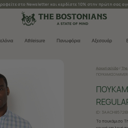
ραφείτε στο Newsletter και κερδίστε 10% στην πρώτη σας α
ελόνια
Athleisure
Πανωφόρια
Aξεσουάρ
Αρχική σελίδα
/
The 
ΠΟΥΚΑΜΙΣΟ MAVERI
ΠΟΥΚΑΜ
REGULAR
ID:
3AACH8572|B
Το πουκάμισο Th
κομψή επιλογή π