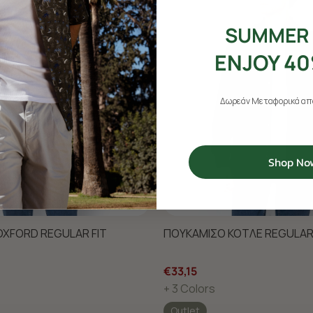
SUMMER 
ENJOY 40
Δωρεάν Μεταφορικά από
Shop No
XFORD REGULAR FIT
ΠΟΥΚΑΜΙΣΟ ΚΟΤΛΕ REGULAR 
€33,15
+ 3 Colors
Outlet