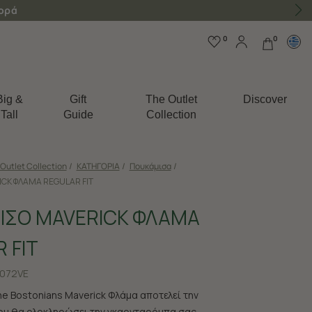
γορά
0
0
Big &
Gift
The Outlet
Discover
Tall
Guide
Collection
Outlet Collection
/
ΚΑΤΗΓΟΡΙΑ
/
Πουκάμισα
/
CK ΦΛΑΜΑ REGULAR FIT
ΙΣΟ MAVERICK ΦΛΑΜΑ
 FIT
072VE
e Bostonians Maverick Φλάμα αποτελεί την
ου θα ολοκληρώσει την γκαρνταρόμπα σας.