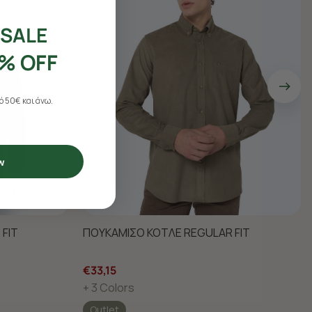
SALE
% OFF
 50€ και άνω.
w
FIT
ΠΟΥΚΑΜΙΣΟ ΚΟΤΛΕ REGULAR FIT
€33,15
+ 3 Colors
Outlet