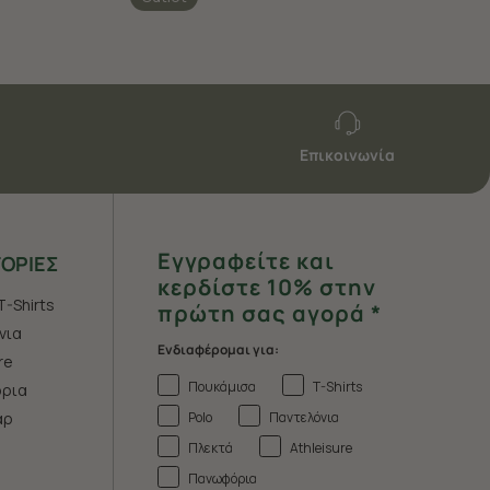
Επικοινωνία
Εγγραφείτε και
ΟΡΙΕΣ
κερδίστε 10% στην
T-Shirts
πρώτη σας αγορά *
νια
Ενδιαφέρομαι για:
re
Πουκάμισα
T-Shirts
ρια
Polo
Παντελόνια
άρ
Πλεκτά
Athleisure
Πανωφόρια