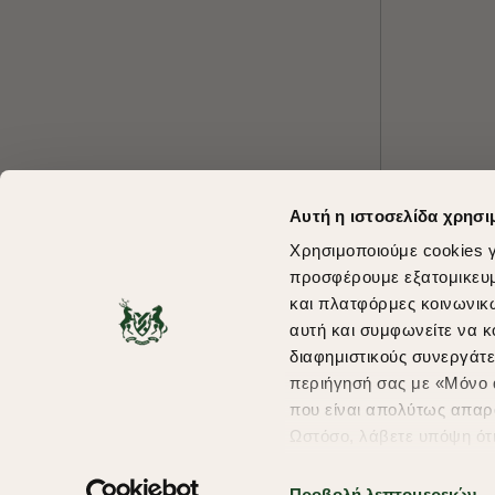
Αυτή η ιστοσελίδα χρησι
Χρησιμοποιούμε cookies γ
προσφέρουμε εξατομικευμέ
και πλατφόρμες κοινωνικ
αυτή και συμφωνείτε να κ
διαφημιστικούς συνεργάτε
περιήγησή σας με «Μόνο α
που είναι απολύτως απαρα
Ωστόσο, λάβετε υπόψη ότ
πληροφορίες που θα βελτ
υπηρεσίες και διαφημίσει
Προβολή λεπτομερειών