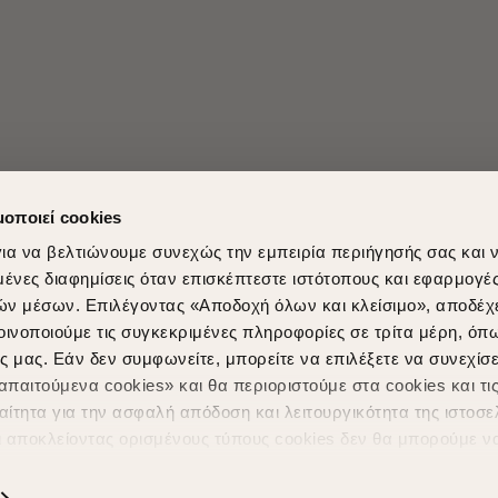
μοποιεί cookies
ια να βελτιώνουμε συνεχώς την εμπειρία περιήγησής σας και 
νες διαφημίσεις όταν επισκέπτεστε ιστότοπους και εφαρμογέ
ών μέσων. Επιλέγοντας «Αποδοχή όλων και κλείσιμο», αποδέχ
Shopping in secure with
Shipping Metho
οινοποιούμε τις συγκεκριμένες πληροφορίες σε τρίτα μέρη, όπ
ς μας. Εάν δεν συμφωνείτε, μπορείτε να επιλέξετε να συνεχίσε
παιτούμενα cookies» και θα περιοριστούμε στα cookies και τις
ίτητα για την ασφαλή απόδοση και λειτουργικότητα της ιστοσε
ι αποκλείοντας ορισμένους τύπους cookies δεν θα μπορούμε ν
ιώσουν την περιήγησή σας και να σας προσφέρουμε εξατομικε
ς. Για να προσαρμόσετε τις επιλογές σας ή να ανακαλέσετε τ