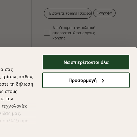
Εγγραφή
Αποδέχομαι την πολιτική
απορρήτου & τους όρους
χρήσης.
* Δεν συνδυάζεται με άλλες προωθητικές
ενέργειες.
Να επιτρέπονται όλα
να σας
ς τρίτων, καθώς
Προσαρμογή
εστε τη δήλωση
ds
ως στους
τε την
 τεχνολογίες
λίδας μας.
α συλλέξουμε
υμένες
η συγκατάθεσή