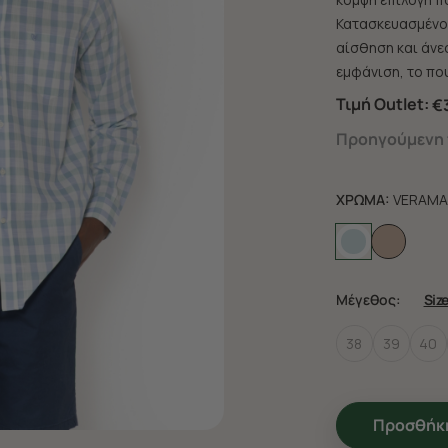
Κατασκευασμένο 
αίσθηση και άνεσ
εμφάνιση, το που
Τιμή Outlet:
€3
Προηγούμενη τ
ΧΡΩΜΑ:
VERAMA
Μέγεθος:
Siz
38
39
40
Προσθήκη