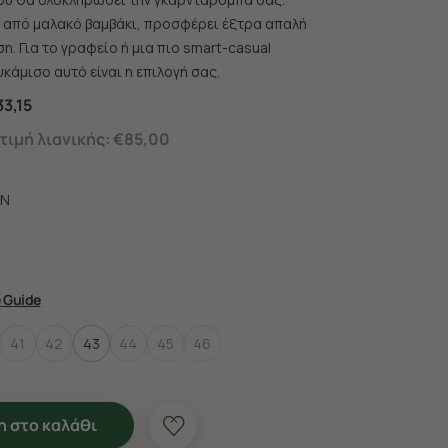
από μαλακό βαμβάκι, προσφέρει έξτρα απαλή
η. Για το γραφείο ή μια πιο smart-casual
κάμισο αυτό είναι η επιλογή σας.
3,15
ιμή λιανικής:
€85,00
N
e Guide
41
42
43
44
45
46
 στο καλάθι