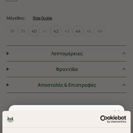
Μέγεθος:
Size Guide
38
39
40
41
42
43
44
45
46
Λεπτομέρειες
Φροντiδα
Αποστολές & Επιστροφές
ΠΡΟΤΕΙΝΟΥΜΕ ΓΙΑ ΕΣΑΣ