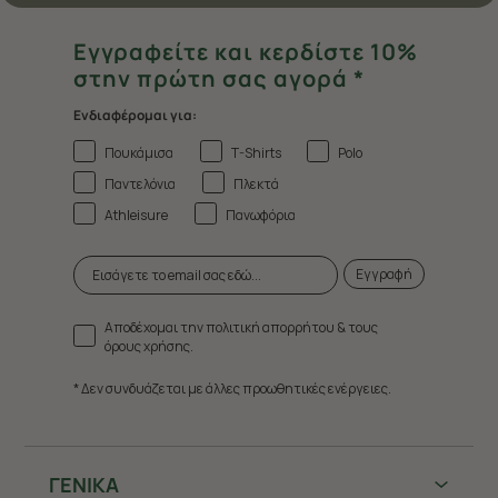
Εγγραφείτε και κερδίστε 10%
στην πρώτη σας αγορά *
Ενδιαφέρομαι για:
Πουκάμισα
T-Shirts
Polo
Παντελόνια
Πλεκτά
Athleisure
Πανωφόρια
Εγγραφή
Αποδέχομαι την πολιτική απορρήτου & τους
όρους χρήσης.
* Δεν συνδυάζεται με άλλες προωθητικές ενέργειες.
ΓΕΝΙΚΑ