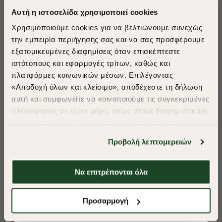
Αυτή η ιστοσελίδα χρησιμοποιεί cookies
Χρησιμοποιούμε cookies για να βελτιώνουμε συνεχώς
την εμπειρία περιήγησής σας και να σας προσφέρουμε
εξατομικευμένες διαφημίσεις όταν επισκέπτεστε
​
ιστότοπους και εφαρμογές τρίτων, καθώς και
A Season of Style
πλατφόρμες κοινωνικών μέσων. Επιλέγοντας
«Αποδοχή όλων και κλείσιμο», αποδέχεστε τη δήλωση
αυτή και συμφωνείτε να κοινοποιούμε τις συγκεκριμένες
SUMMER SALE
πληροφορίες σε τρίτα μέρη, όπως στους διαφημιστικούς
ENJOY 40% OFF
συνεργάτες μας. Εάν δεν συμφωνείτε, μπορείτε να
επιλέξετε να συνεχίσετε την περιήγησή σας με «Μόνο
Προβολή λεπτομερειών
απαιτούμενα cookies» και θα περιοριστούμε
Δωρεάν Μεταφορικά από 50€ και άνω.
στα cookies και τις τεχνολογίες που είναι απολύτως
απαραίτητα για την ασφαλή απόδοση και
Να επιτρέπονται όλα
λειτουργικότητα της ιστοσελίδας μας. Ωστόσο, λάβετε
υπόψη ότι αποκλείοντας ορισμένους τύπους cookies δεν
Shop Now
ΠΟΥΚΑΜΙΣΟ OXFORD REGULAR FIT
ΠΟΥΚΑΜΙΣΟ OXF
Προσαρμογή
θα μπορούμε να συλλέξουμε πληροφορίες που θα
βελτιώσουν την περιήγησή σας και να σας