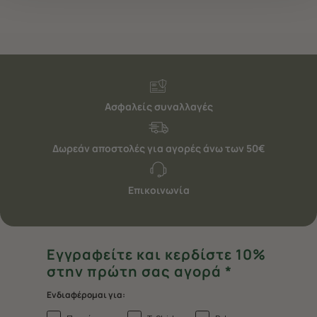
"Ρυθμίσεις Cookies " ανά πάσα στιγμή με ισχύ για το
μέλλον. Εάν επιθυμείτε να μάθετε περισσότερα
σχετικά με τα cookies, επισκεφθείτε οποιαδήποτε στιγμή
τη σελίδα
Πολιτική cookies (link)
.
Ασφαλείς συναλλαγές
Δωρεάν αποστολές για αγορές άνω των 50€
Επικοινωνία
Εγγραφείτε και κερδίστε 10%
στην πρώτη σας αγορά *
Ενδιαφέρομαι για: