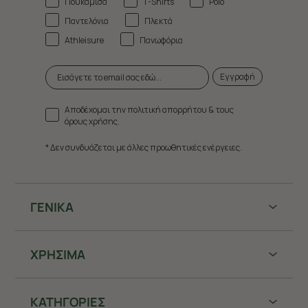
Πουκάμισα
T-Shirts
Polo
Παντελόνια
Πλεκτά
Athleisure
Πανωφόρια
Εγγραφή
Αποδέχομαι την πολιτική απορρήτου & τους
όρους χρήσης.
* Δεν συνδυάζεται με άλλες προωθητικές ενέργειες.
ΓΕΝΙΚΑ
ΧΡHΣΙΜΑ
ΚΑΤΗΓΟΡΙΕΣ