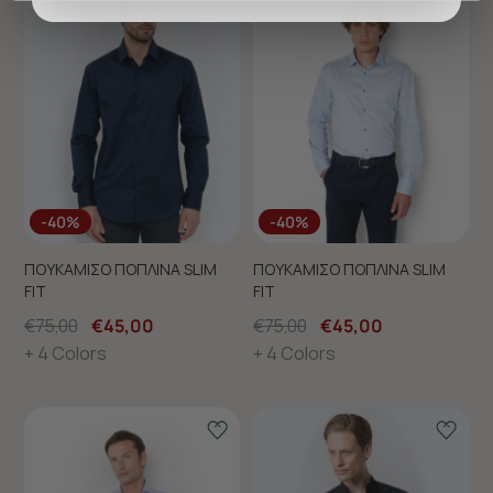
προσφέρουμε εξατομικευμένες υπηρεσίες και
διαφημίσεις. Για να προσαρμόσετε τις επιλογές σας ή
να ανακαλέσετε τη συγκατάθεσή σας επιλέξτε το
"Ρυθμίσεις Cookies " ανά πάσα στιγμή με ισχύ για το
μέλλον. Εάν επιθυμείτε να μάθετε περισσότερα
σχετικά με τα cookies, επισκεφθείτε οποιαδήποτε στιγμή
τη σελίδα
Πολιτική cookies (link)
.
-40%
-40%
ΠΟΥΚΑΜΙΣΟ ΠΟΠΛΙΝΑ SLIM
ΠΟΥΚΑΜΙΣΟ ΠΟΠΛΙΝΑ SLIM
FIT
FIT
€75,00
€45,00
€75,00
€45,00
+ 4 Colors
+ 4 Colors