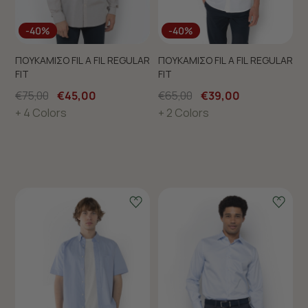
GIFT IDEAS
GIFT IDEAS
-40%
-40%
Thoughtful gifts, timeless style!
ΠΟΥΚΑΜΙΣΟ FIL A FIL REGULAR
ΠΟΥΚΑΜΙΣΟ FIL A FIL REGULAR
FIT
FIT
Thoughtful gifts, timeless style!
€75,00
€45,00
Δείτε περισσότερα
€65,00
€39,00
+ 4 Colors
+ 2 Colors
Δείτε περισσότερα