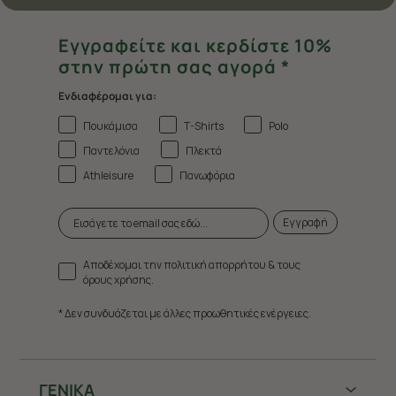
Εγγραφείτε και κερδίστε 10%
στην πρώτη σας αγορά *
Ενδιαφέρομαι για:
Πουκάμισα
T-Shirts
Polo
Παντελόνια
Πλεκτά
Athleisure
Πανωφόρια
Εγγραφή
Αποδέχομαι την πολιτική απορρήτου & τους
όρους χρήσης.
* Δεν συνδυάζεται με άλλες προωθητικές ενέργειες.
ΓΕΝΙΚΑ