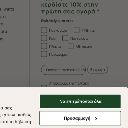
κερδίστε 10% στην
T-Shirts
πρώτη σας αγορά *
νια
Ενδιαφέρομαι για:
re
Πουκάμισα
T-Shirts
ρια
Polo
Παντελόνια
άρ
Πλεκτά
Athleisure
Πανωφόρια
Εγγραφή
Αποδέχομαι την πολιτική
απορρήτου & τους όρους
χρήσης.
Να επιτρέπονται όλα
* Δεν συνδυάζεται με άλλες προωθητικές
να σας
ενέργειες.
ς τρίτων, καθώς
Προσαρμογή
εστε τη δήλωση