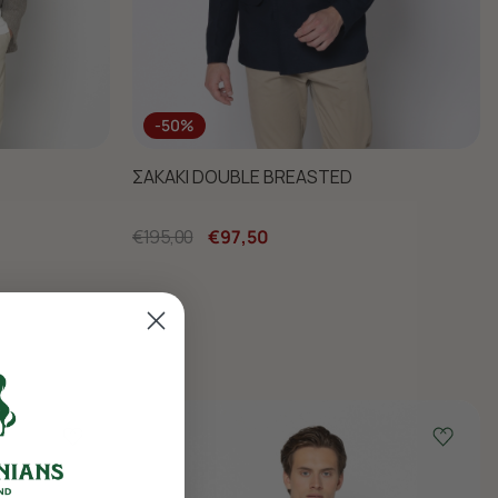
-50%
ΣΑΚΑΚΙ DOUBLE BREASTED
€195,00
€97,50