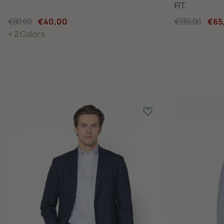
FIT
€80,00
€40,00
€130,00
€65
+ 2 Colors