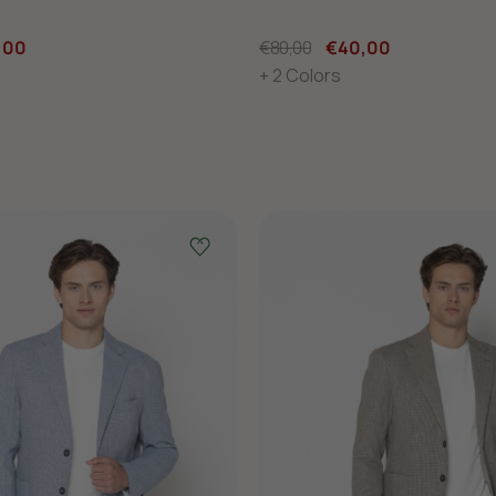
,00
€80,00
€40,00
+ 2 Colors