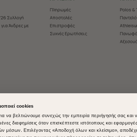
Πληρωμές
Polos & 
'26 Συλλογή
Αποστολές
Παντελό
s για Άνδρες με
Επιστροφές
Athleisu
Συχνές Ερωτήσεις
Πανωφό
Aξεσου
μοποιεί cookies
ια να βελτιώνουμε συνεχώς την εμπειρία περιήγησής σας και 
νες διαφημίσεις όταν επισκέπτεστε ιστότοπους και εφαρμογέ
ών μέσων. Επιλέγοντας «Αποδοχή όλων και κλείσιμο», αποδέχ