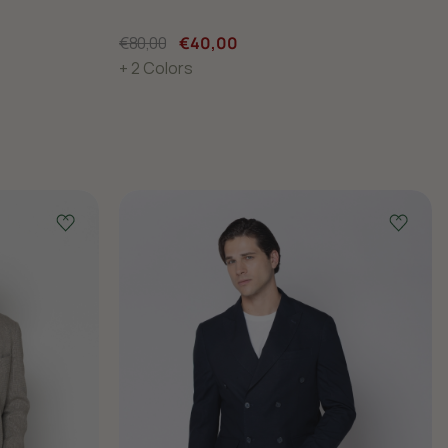
€80,00
€40,00
+ 2 Colors