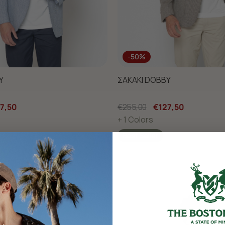
-50%
Y
ΣΑΚΑΚΙ DOBBY
7,50
€255,00
€127,50
+ 1 Colors
Best Seller