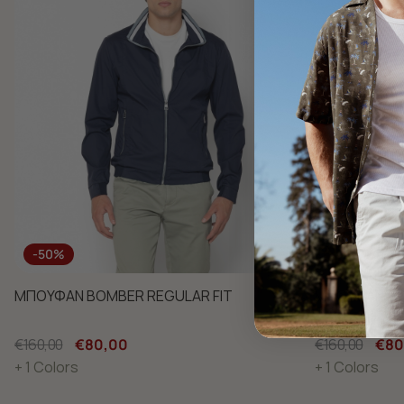
-50%
-50%
ΜΠΟΥΦΑΝ BOMBER REGULAR FIT
ΜΠΟΥΦΑΝ BO
€160,00
€80,00
€160,00
€80
+ 1 Colors
+ 1 Colors