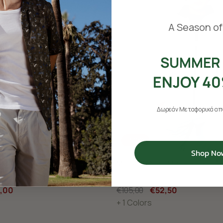
​
A Season of
SUMMER 
ENJOY 40
Δωρεάν Μεταφορικά από
-50%
Shop No
MBER REGULAR FIT
ΜΠΟΥΦΑΝ BOMBER REGULAR
,00
€105,00
€52,50
+ 1 Colors