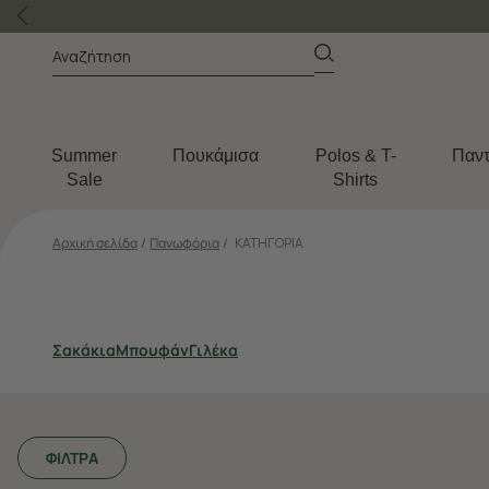
Summer
Πουκάμισα
Polos & T-
Παντ
Sale
Shirts
Αρχική σελίδα
/
Πανωφόρια
/
ΚΑΤΗΓΟΡΙΑ
Σακάκια
Μπουφάν
Γιλέκα
ΦΙΛΤΡΑ