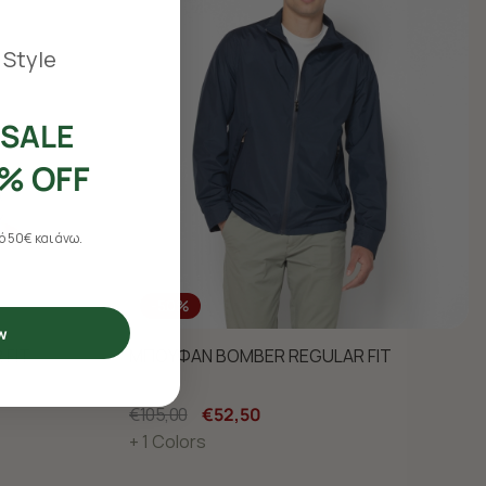
 Style
SALE
% OFF
 50€ και άνω.
-50%
w
 FIT
ΜΠΟΥΦΑΝ BOMBER REGULAR FIT
€105,00
€52,50
+ 1 Colors