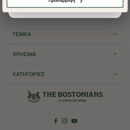
Προσαρμογή
θα μπορούμε να συλλέξουμε πληροφορίες που θα
* Δεν συνδυάζεται με άλλες προωθητικές ενέργειες.
βελτιώσουν την περιήγησή σας και να σας
προσφέρουμε εξατομικευμένες υπηρεσίες και
διαφημίσεις. Για να προσαρμόσετε τις επιλογές σας ή
να ανακαλέσετε τη συγκατάθεσή σας επιλέξτε το
ΓΕΝΙΚΑ
"Ρυθμίσεις Cookies " ανά πάσα στιγμή με ισχύ για το
μέλλον. Εάν επιθυμείτε να μάθετε περισσότερα
σχετικά με τα cookies, επισκεφθείτε οποιαδήποτε στιγμή
ΧΡHΣΙΜΑ
τη σελίδα
Πολιτική cookies (link)
.
ΚΑΤΗΓΟΡΙΕΣ