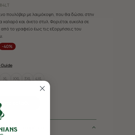
84LT
ινο πουλόβερ με λαιμόκοψη, που θα δώσει στην
 χαλαρό και άνετο στυλ. Φοριέται ευκολα σε
 από το γραφείο έως τις εξορμήσεις του
υ.
-40%
e Guide
XL
XXL
3XL
4XL
 στο καλάθι
Λεπτομέρειες