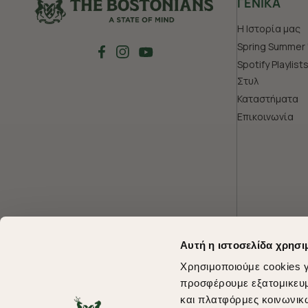
ΓΕΝΙΚΑ
Η Ιστορία μας
Spring Summer 
Spotify Playlist
Στυλ
Καταστήματα
Επικοινωνία
Αυτή η ιστοσελίδα χρησι
Χρησιμοποιούμε cookies γ
προσφέρουμε εξατομικευμέ
και πλατφόρμες κοινωνικ