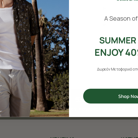
​
A Season of
SUMMER 
ENJOY 40
Δωρεάν Μεταφορικά από
Shop No
Δωρεάν αποστολές για αγορές άνω των 50€