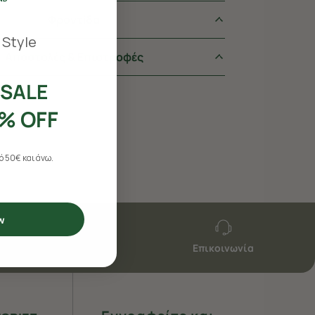
Φροντiδα
 Style
Αποστολές & Επιστροφές
SALE
% OFF
 50€ και άνω.
w
Επικοινωνία