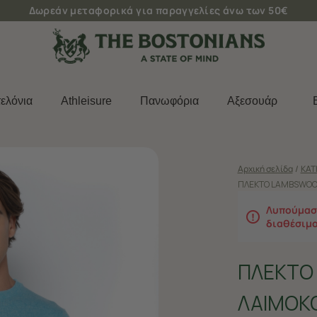
Δωρεάν μεταφορικά για παραγγελίες άνω των 50€
ελόνια
Athleisure
Πανωφόρια
Aξεσουάρ
Αρχική σελίδα
/
ΚΑΤ
ΠΛΕΚΤΟ LAMBSWOOL
Λυπούμαστ
διαθέσιμ
ΠΛΕΚΤΟ
ΛΑΙΜΟΚΟ