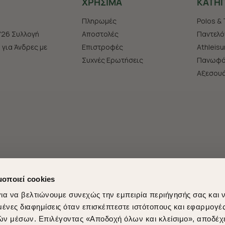
ΧΡHΣΙΜΑ
ΚΑΤΗΓ
Πληρωμές
Polos & 
'26 Συλλογή
Αποστολές
Παντελό
s για Άνδρες με
Επιστροφές
Athleisu
Συχνές Ερωτήσεις
Πανωφό
Aξεσου
μοποιεί cookies
ια να βελτιώνουμε συνεχώς την εμπειρία περιήγησής σας και 
νες διαφημίσεις όταν επισκέπτεστε ιστότοπους και εφαρμογέ
ών μέσων. Επιλέγοντας «Αποδοχή όλων και κλείσιμο», αποδέχ