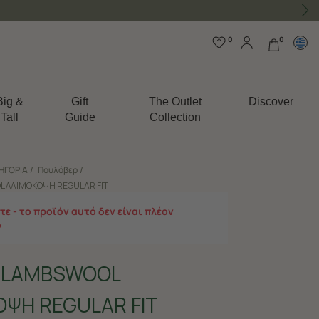
0
0
Big &
Gift
The Outlet
Discover
Tall
Guide
Collection
ΗΓΟΡΙΑ
/
Πουλόβερ
/
 ΛΑΙΜΟΚΟΨΗ REGULAR FIT
ε - το προϊόν αυτό δεν είναι πλέον
ο
 LAMBSWOOL
ΨΗ REGULAR FIT