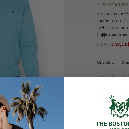
ID:
3MR00012|B0
Διαχρονικό μάλλ
εμφάνισή σας ένα
κάθε περίσταση,
Σαββατοκύριακο
€80,00
€48,00
Μέγεθος:
Siz
S
M
L
Προσθήκη