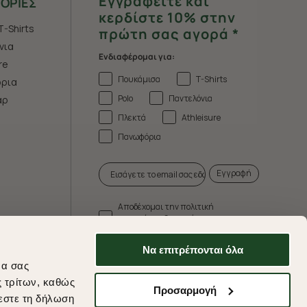
Εγγραφείτε και
ΟΡΙΕΣ
κερδίστε 10% στην
T-Shirts
πρώτη σας αγορά *
νια
Ενδιαφέρομαι για:
re
Πουκάμισα
T-Shirts
ρια
Polo
Παντελόνια
άρ
Πλεκτά
Athleisure
Πανωφόρια
Εγγραφή
Αποδέχομαι την πολιτική
απορρήτου & τους όρους
χρήσης.
Να επιτρέπονται όλα
* Δεν συνδυάζεται με άλλες προωθητικές
να σας
ενέργειες.
ς τρίτων, καθώς
Προσαρμογή
εστε τη δήλωση