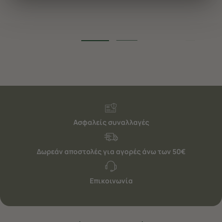
διαφημίσεις. Για να προσαρμόσετε τις επιλογές σας ή
να ανακαλέσετε τη συγκατάθεσή σας επιλέξτε το
"Ρυθμίσεις Cookies " ανά πάσα στιγμή με ισχύ για το
μέλλον. Εάν επιθυμείτε να μάθετε περισσότερα
σχετικά με τα cookies, επισκεφθείτε οποιαδήποτε στιγμή
τη σελίδα
Πολιτική cookies (link)
.
Ασφαλείς συναλλαγές
Δωρεάν αποστολές για αγορές άνω των 50€
Επικοινωνία