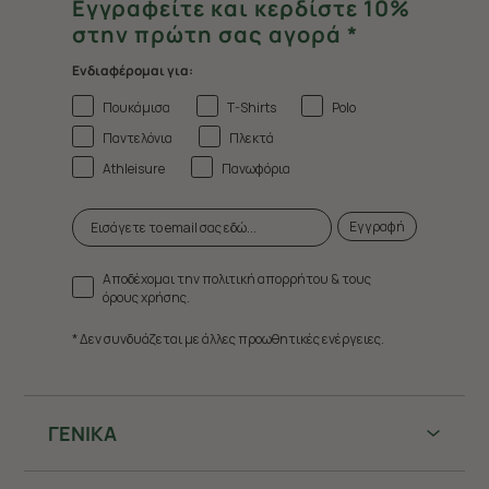
Εγγραφείτε και κερδίστε 10%
στην πρώτη σας αγορά *
Ενδιαφέρομαι για:
Πουκάμισα
T-Shirts
Polo
Παντελόνια
Πλεκτά
Athleisure
Πανωφόρια
Εγγραφή
Αποδέχομαι την πολιτική απορρήτου & τους
όρους χρήσης.
* Δεν συνδυάζεται με άλλες προωθητικές ενέργειες.
ΓΕΝΙΚΑ