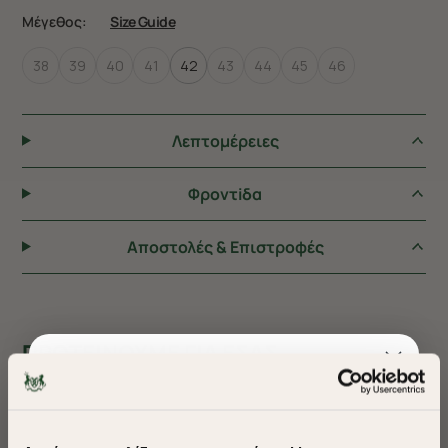
Μέγεθος:
Size Guide
38
39
40
41
42
43
44
45
46
Λεπτομέρειες
Φροντiδα
Αποστολές & Επιστροφές
ΠΡΟΤΕΙΝΟΥΜΕ ΓΙΑ ΕΣΑΣ