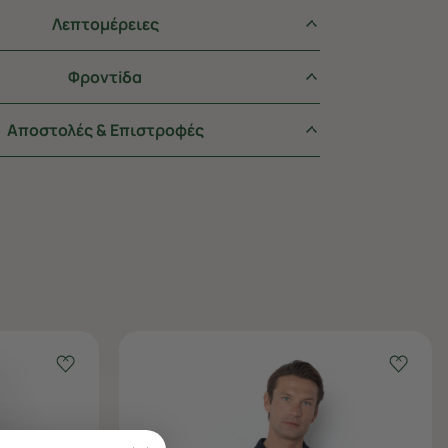
Λεπτομέρειες
Φροντiδα
Αποστολές & Επιστροφές