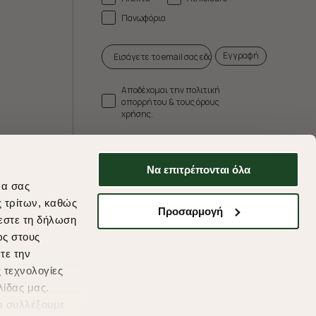
Πανωφόρια
Εγγραφή
Αποδέχομαι την πολιτική
απορρήτου & τους όρους
χρήσης.
* Δεν συνδυάζεται με άλλες προωθητικές
ενέργειες.
Να επιτρέπονται όλα
να σας
ς τρίτων, καθώς
Προσαρμογή
εστε τη δήλωση
ds
ως στους
τε την
 τεχνολογίες
λίδας μας.
α συλλέξουμε