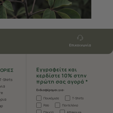
Επικοινωνία
Εγγραφείτε και
ΟΡΙΕΣ
κερδίστε 10% στην
T-Shirts
πρώτη σας αγορά *
νια
Ενδιαφέρομαι για:
re
Πουκάμισα
T-Shirts
ρια
Polo
Παντελόνια
άρ
Πλεκτά
Athleisure