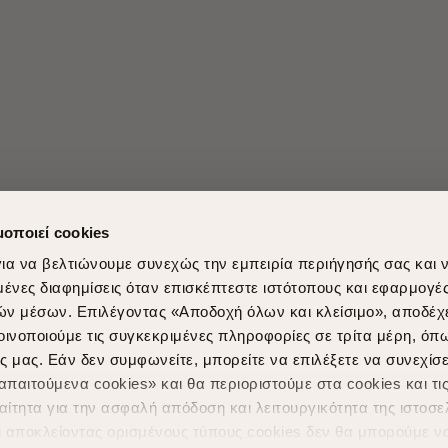
μοποιεί cookies
ια να βελτιώνουμε συνεχώς την εμπειρία περιήγησής σας και 
νες διαφημίσεις όταν επισκέπτεστε ιστότοπους και εφαρμογέ
ών μέσων. Επιλέγοντας «Αποδοχή όλων και κλείσιμο», αποδέχ
Shopping in secure with
Shipping Metho
οινοποιούμε τις συγκεκριμένες πληροφορίες σε τρίτα μέρη, όπ
ς μας. Εάν δεν συμφωνείτε, μπορείτε να επιλέξετε να συνεχίσε
παιτούμενα cookies» και θα περιοριστούμε στα cookies και τις
ίτητα για την ασφαλή απόδοση και λειτουργικότητα της ιστοσε
ι αποκλείοντας ορισμένους τύπους cookies δεν θα μπορούμε ν