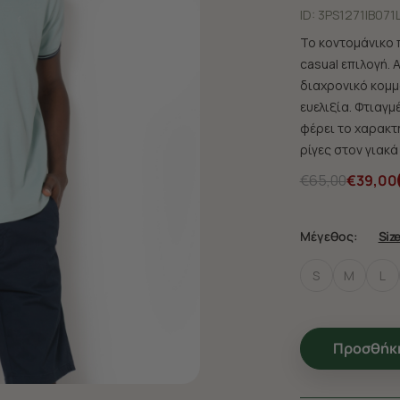
ID:
3PS1271|B071
Το κοντομάνικο π
casual επιλογή.
διαχρονικό κομμά
ευελιξία. Φτιαγ
φέρει το χαρακτη
ρίγες στον γιακά
€65,00
€39,00
Μέγεθος:
Siz
S
M
L
Προσθήκη