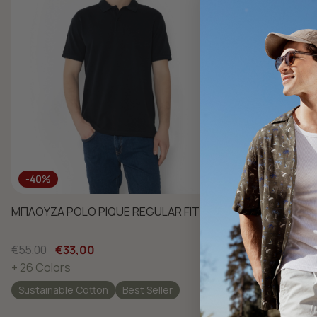
-40%
-40%
ΜΠΛΟΥΖΑ POLO PIQUE REGULAR FIT
ΜΠΛΟΥΖΑ POL
€55,00
€33,00
€55,00
€33
+ 26 Colors
+ 26 Colors
Sustainable Cotton
Best Seller
Sustainable 