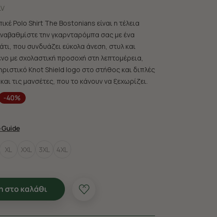
LV
ικέ Polo Shirt The Bostonians είναι η τέλεια
 Αναβαθμίστε την γκαρνταρόμπα σας με ένα
τι, που συνδυάζει εύκολα άνεση, στυλ και
μένο με σχολαστική προσοχή στη λεπτομέρεια,
ριστικό Knot Shield logo στο στήθος και διπλές
 και τις μανσέτες, που το κάνουν να ξεχωρίζει.
-40%
e Guide
XL
XXL
3XL
4XL
 στο καλάθι