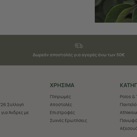
Δωρεάν αποστολές για αγορές άνω των 50€
ΧΡHΣΙΜΑ
ΚΑΤΗΓ
Πληρωμές
Polos & 
'26 Συλλογή
Αποστολές
Παντελό
s για Άνδρες με
Επιστροφές
Athleisu
Συχνές Ερωτήσεις
Πανωφό
Aξεσου