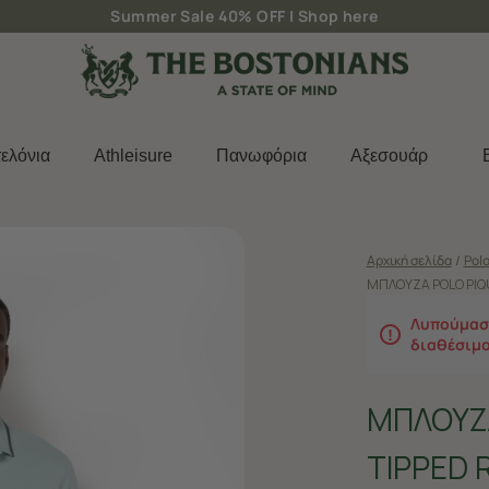
Δωρεάν μεταφορικά για παραγγελίες άνω των 50€
ελόνια
Athleisure
Πανωφόρια
Aξεσουάρ
Αρχική σελίδα
/
Polo
ΜΠΛΟΥΖΑ POLO PIQ
Λυπούμαστ
διαθέσιμ
ΜΠΛΟΥΖΑ
TIPPED 