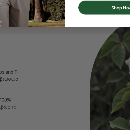
Shop No
os and T-
ι βιώσιμο
ο
 100%
ιβώς το