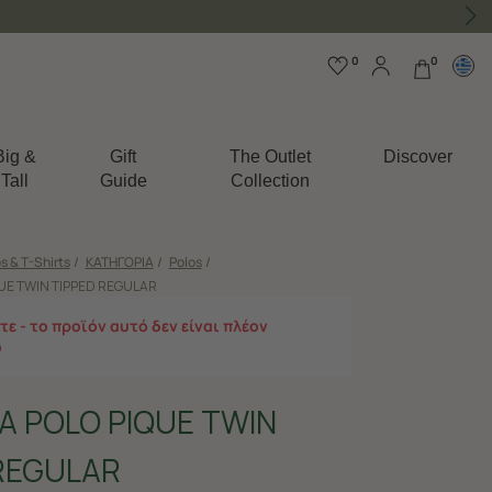
0
0
Big &
Gift
The Outlet
Discover
Tall
Guide
Collection
s & T-Shirts
/
ΚΑΤΗΓΟΡΙΑ
/
Polos
/
UE TWIN TIPPED REGULAR
ε - το προϊόν αυτό δεν είναι πλέον
ο
 POLO PIQUE TWIN
REGULAR