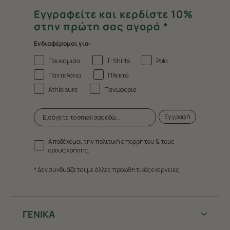
Εγγραφείτε και κερδίστε 10%
στην πρώτη σας αγορά *
Ενδιαφέρομαι για:
Πουκάμισα
T-Shirts
Polo
Παντελόνια
Πλεκτά
Athleisure
Πανωφόρια
Εγγραφή
Αποδέχομαι την πολιτική απορρήτου & τους
όρους χρήσης.
* Δεν συνδυάζεται με άλλες προωθητικές ενέργειες.
ΓΕΝΙΚΑ