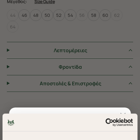
Μέγεθος:
Size Guide
44
46
48
50
52
54
56
58
60
62
64
Λεπτομέρειες
Φροντiδα
Αποστολές & Επιστροφές
ΠΡΟΤΕΙΝΟΥΜΕ ΓΙΑ ΕΣΑΣ