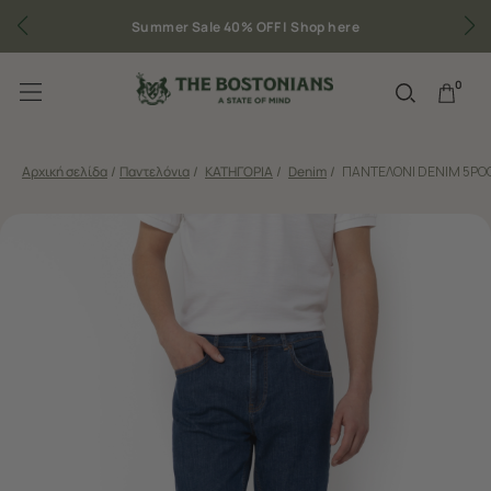
Summer Sale 40% OFF |
Shop here
0
Αρχική σελίδα
/
Παντελόνια
/
ΚΑΤΗΓΟΡΙΑ
/
Denim
/
ΠΑΝΤΕΛΟΝΙ DENIM 5POC