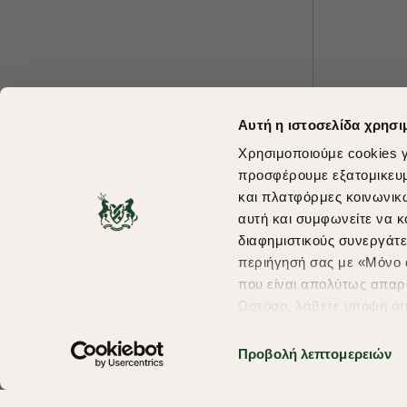
Αυτή η ιστοσελίδα χρησι
Χρησιμοποιούμε cookies γ
προσφέρουμε εξατομικευμέ
και πλατφόρμες κοινωνικ
αυτή και συμφωνείτε να κ
διαφημιστικούς συνεργάτε
περιήγησή σας με «Μόνο α
που είναι απολύτως απαρα
Ωστόσο, λάβετε υπόψη ότ
πληροφορίες που θα βελτ
υπηρεσίες και διαφημίσει
Προβολή λεπτομερειών
σας επιλέξτε το "Ρυθμίσει
περισσότερα σχετικά με τ
Copyright © 2026 thebostonians.gr. All Rights Reserved.