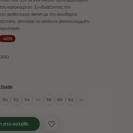
 του καλοκαιριού. Συνδυάζοντας την
νός αυθεντικού denim με την ελευθερία
αζητάτε, αποτελεί το απόλυτο βασικό κομμάτι
περίσταση.
-40%
DIGO
e Guide
50
52
54
56
58
60
62
64
 στο καλάθι