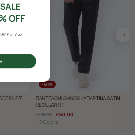
SALE
% OFF
 50€ και άνω.
w
-40%
ODERN FIT
ΠΑΝΤΕΛΟΝΙ CHINOS ΚΑΠΑΡΤΙΝΑ SATIN
REGULAR FIT
€100,00
€60,00
+ 2 Colors