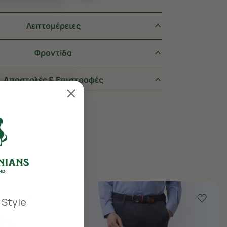
Λεπτομέρειες
Φροντiδα
Αποστολές & Επιστροφές
 Style