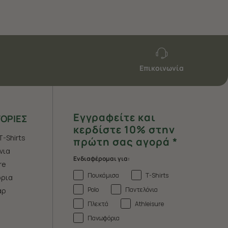
Επικοινωνία
Εγγραφείτε και
ΟΡΙΕΣ
κερδίστε 10% στην
T-Shirts
πρώτη σας αγορά *
νια
Ενδιαφέρομαι για:
re
Πουκάμισα
T-Shirts
ρια
Polo
Παντελόνια
άρ
Πλεκτά
Athleisure
Πανωφόρια