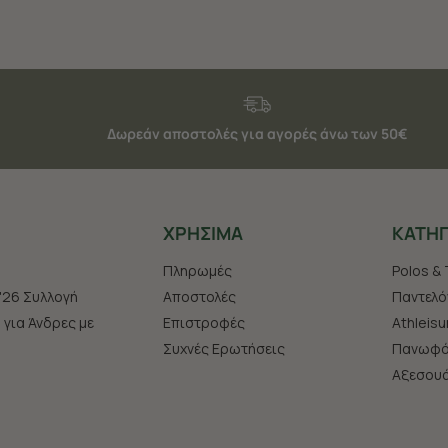
Δωρεάν αποστολές για αγορές άνω των 50€
ΧΡHΣΙΜΑ
ΚΑΤΗΓ
Πληρωμές
Polos & 
'26 Συλλογή
Αποστολές
Παντελό
s για Άνδρες με
Επιστροφές
Athleisu
Συχνές Ερωτήσεις
Πανωφό
Aξεσου