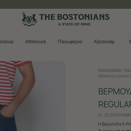
Δωρεάν μεταφορικά για παραγγελίες άνω των 50€
ελόνια
Athleisure
Πανωφόρια
Aξεσουάρ
Αρχική σελίδα
/
Παν
ΒΕΡΜΟΥΔΑ DENIM 5
ΒΕΡΜΟΥ
REGULAR
ID:
3EJ202658|B5
Η βερμούδα 5-Po
διαχρονική αισθ