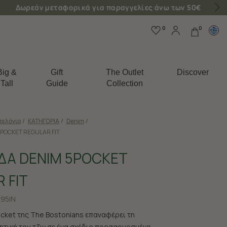
0
0
Big &
Gift
The Outlet
Discover
Tall
Guide
Collection
τελόνια
/
ΚΑΤΗΓΟΡΙΑ
/
Denim
/
POCKET REGULAR FIT
ΔΑ DENIM 5POCKET
 FIT
95IN
cket της The Bostonians επαναφέρει τη
ητική του τζιν σε ένα σχέδιο προσαρμοσμένο