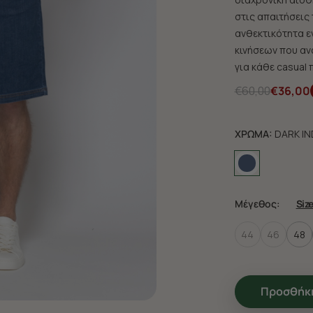
στις απαιτήσεις
ανθεκτικότητα ε
κινήσεων που αν
για κάθε casual 
€60,00
€36,00
ΧΡΩΜΑ:
DARK IN
Μέγεθος:
Siz
44
46
48
Προσθήκη