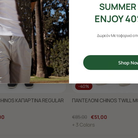
SUMMER 
ENJOY 40
Δωρεάν Μεταφορικά από
Shop No
-40%
HINOS ΚΑΠΑΡΤΙΝΑ REGULAR
ΠΑΝΤΕΛΟΝΙ CHINOS TWILL M
00
€85,00
€51,00
+ 3 Colors