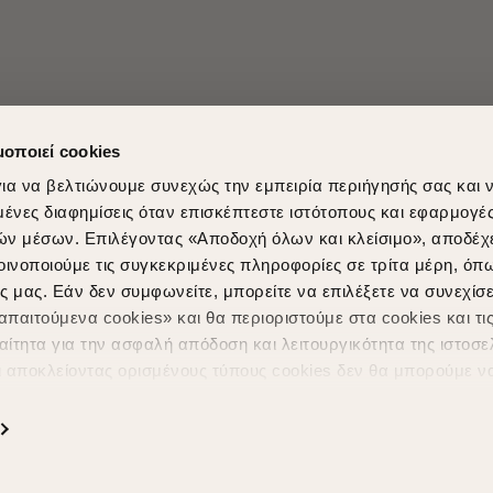
μοποιεί cookies
ια να βελτιώνουμε συνεχώς την εμπειρία περιήγησής σας και 
νες διαφημίσεις όταν επισκέπτεστε ιστότοπους και εφαρμογέ
ών μέσων. Επιλέγοντας «Αποδοχή όλων και κλείσιμο», αποδέχ
οινοποιούμε τις συγκεκριμένες πληροφορίες σε τρίτα μέρη, όπ
ς μας. Εάν δεν συμφωνείτε, μπορείτε να επιλέξετε να συνεχίσε
Shopping in secure with
Shipping Metho
παιτούμενα cookies» και θα περιοριστούμε στα cookies και τις
ίτητα για την ασφαλή απόδοση και λειτουργικότητα της ιστοσε
ι αποκλείοντας ορισμένους τύπους cookies δεν θα μπορούμε ν
ιώσουν την περιήγησή σας και να σας προσφέρουμε εξατομικε
ς. Για να προσαρμόσετε τις επιλογές σας ή να ανακαλέσετε τ
ς Cookies " ανά πάσα στιγμή με ισχύ για το μέλλον. Εάν επιθυ
α cookies, επισκεφθείτε οποιαδήποτε στιγμή τη σελίδα
Πολιτική
Powered by
nopCommerce
|
Designed & Developed by
SLEED