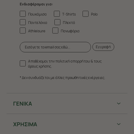
Ενδιαφέρομαι για:
Πουκάμισα
T-Shirts
Polo
Παντελόνια
Πλεκτά
Athleisure
Πανωφόρια
Εγγραφή
Αποδέχομαι την πολιτική απορρήτου & τους
όρους χρήσης.
* Δεν συνδυάζεται με άλλες προωθητικές ενέργειες.
ΓΕΝΙΚΑ
ΧΡHΣΙΜΑ