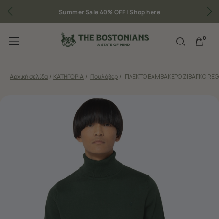
Summer Sale 40% OFF |
Shop here
Δωρ
0
Αρχική σελίδα
/
ΚΑΤΗΓΟΡΙΑ
/
Πουλόβερ
/
ΠΛΕΚΤΟ ΒΑΜΒΑΚΕΡΟ ΖΙΒΑΓΚΟ REG