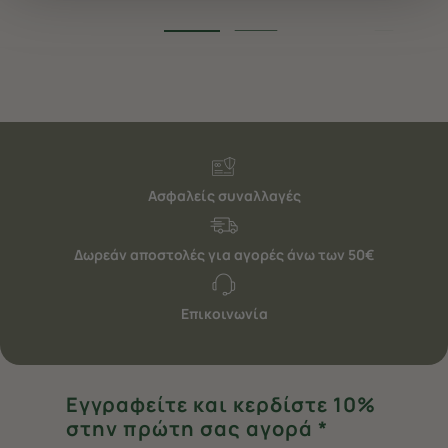
να ανακαλέσετε τη συγκατάθεσή σας επιλέξτε το
"Ρυθμίσεις Cookies " ανά πάσα στιγμή με ισχύ για το
μέλλον. Εάν επιθυμείτε να μάθετε περισσότερα
σχετικά με τα cookies, επισκεφθείτε οποιαδήποτε στιγμή
τη σελίδα
Πολιτική cookies (link)
.
Ασφαλείς συναλλαγές
Δωρεάν αποστολές για αγορές άνω των 50€
Επικοινωνία
Εγγραφείτε και κερδίστε 10%
στην πρώτη σας αγορά *