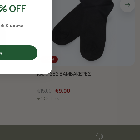
% OFF
 50€ και άνω.
w
-40%
ΚΑΛΤΣΕΣ ΒΑΜΒΑΚΕΡΕΣ
€15,00
€9,00
+ 1 Colors