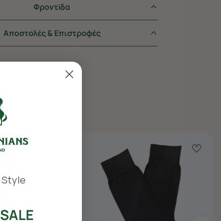
Φροντiδα
Αποστολές & Επιστροφές
 Style
SALE