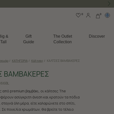
0
0
Big &
Gift
The Outlet
Discover
Tall
Guide
Collection
σουάρ
/
ΚΑΤΗΓΟΡΙΑ
/
Κάλτσες
/
ΚΑΛΤΣΕΣ ΒΑΜΒΑΚΕΡΕΣ
Σ ΒΑΜΒΑΚΕΡΕΣ
166BL
 από premium βαμβάκι, οι κάλτσες The
φέρουν ασύγκριτη άνεση και κρατούν τα πόδια
στεγνά όλη μέρα, είτε χαλαρώνετε στο σπίτι,
ω. Σε ποικιλία χρωμάτων, θα βρείτε το τέλειο