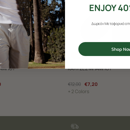
ENJOY 40
Δωρεάν Μεταφορικά από
Shop No
-40%
ΠΑΜΠΟΥ
ΚΑΛΤΣΕΣ ΜΠΑΜΠΟΥ
0
€12,00
€7,20
+ 2 Colors