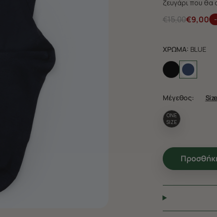
ζευγάρι που θα 
€15,00
€9,00
ΧΡΩΜΑ:
BLUE
Μέγεθος:
Siz
ONE
SIZE
Προσθήκη