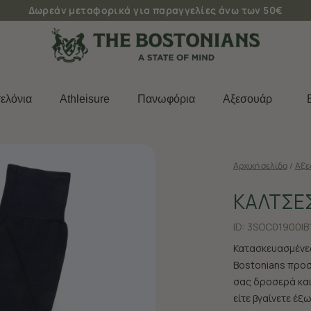
Δωρεάν μεταφορικά για παραγγελίες άνω των 50€
ελόνια
Athleisure
Πανωφόρια
Aξεσουάρ
Αρχική σελίδα
/
Aξε
ΚΑΛΤΣΕ
ID:
3SOC01900|B
Κατασκευασμένες
Bostonians προσ
σας δροσερά και 
είτε βγαίνετε έξ