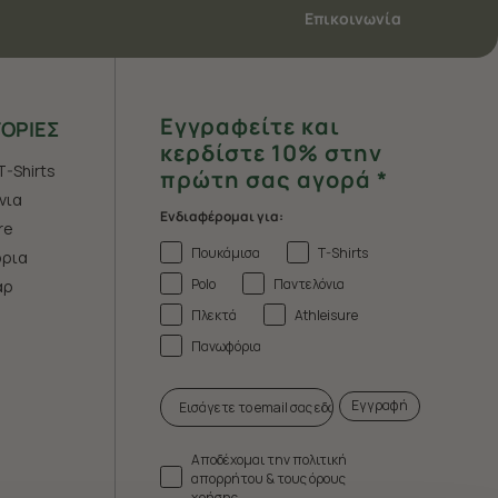
Επικοινωνία
Εγγραφείτε και
ΟΡΙΕΣ
κερδίστε 10% στην
T-Shirts
πρώτη σας αγορά *
νια
Ενδιαφέρομαι για:
re
Πουκάμισα
T-Shirts
ρια
Polo
Παντελόνια
άρ
Πλεκτά
Athleisure
Πανωφόρια
Εγγραφή
Αποδέχομαι την πολιτική
απορρήτου & τους όρους
χρήσης.