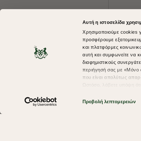
Αυτή η ιστοσελίδα χρησι
Χρησιμοποιούμε cookies γ
προσφέρουμε εξατομικευμέ
και πλατφόρμες κοινωνικ
αυτή και συμφωνείτε να κ
διαφημιστικούς συνεργάτε
περιήγησή σας με «Μόνο α
που είναι απολύτως απαρα
Ωστόσο, λάβετε υπόψη ότ
πληροφορίες που θα βελτ
υπηρεσίες και διαφημίσει
Προβολή λεπτομερειών
Copyright © 2026 thebostonians.gr. All Rights Reserved.
σας επιλέξτε το "Ρυθμίσει
περισσότερα σχετικά με τ