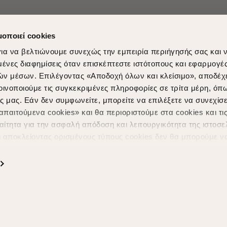
μοποιεί cookies
ια να βελτιώνουμε συνεχώς την εμπειρία περιήγησής σας και 
νες διαφημίσεις όταν επισκέπτεστε ιστότοπους και εφαρμογέ
ών μέσων. Επιλέγοντας «Αποδοχή όλων και κλείσιμο», αποδέχ
Shopping in secure with
Shipping Metho
οινοποιούμε τις συγκεκριμένες πληροφορίες σε τρίτα μέρη, όπ
ς μας. Εάν δεν συμφωνείτε, μπορείτε να επιλέξετε να συνεχίσε
παιτούμενα cookies» και θα περιοριστούμε στα cookies και τις
ίτητα για την ασφαλή απόδοση και λειτουργικότητα της ιστοσε
ι αποκλείοντας ορισμένους τύπους cookies δεν θα μπορούμε ν
ιώσουν την περιήγησή σας και να σας προσφέρουμε εξατομικε
ς. Για να προσαρμόσετε τις επιλογές σας ή να ανακαλέσετε τ
Powered by
nopCommerce
|
Designed & Developed by
SLEED
ς Cookies " ανά πάσα στιγμή με ισχύ για το μέλλον. Εάν επιθυ
α cookies, επισκεφθείτε οποιαδήποτε στιγμή τη σελίδα
Πολιτική