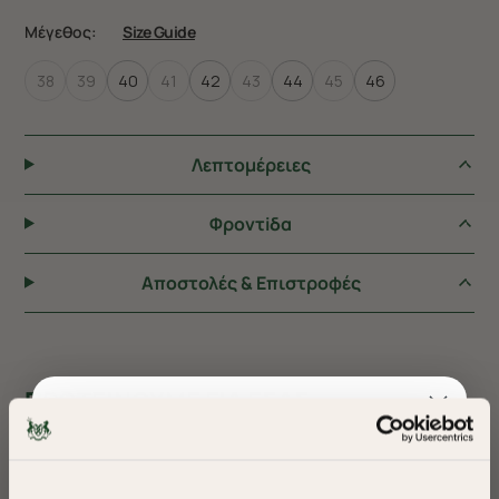
Μέγεθος:
Size Guide
38
39
40
41
42
43
44
45
46
Λεπτομέρειες
Φροντiδα
Αποστολές & Επιστροφές
ΠΡΟΤΕΙΝΟΥΜΕ ΓΙΑ ΕΣΑΣ