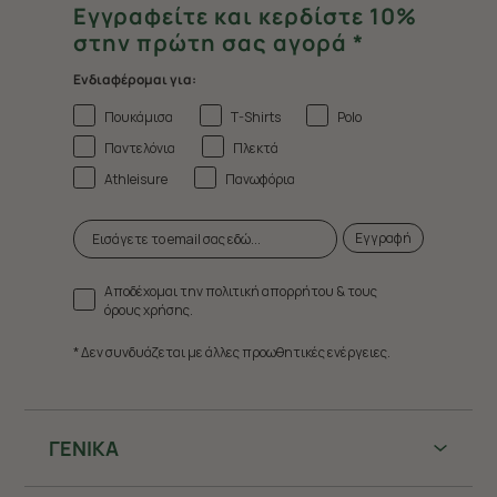
Εγγραφείτε και κερδίστε 10%
στην πρώτη σας αγορά *
Ενδιαφέρομαι για:
Πουκάμισα
T-Shirts
Polo
Παντελόνια
Πλεκτά
Athleisure
Πανωφόρια
Εγγραφή
Αποδέχομαι την πολιτική απορρήτου & τους
όρους χρήσης.
* Δεν συνδυάζεται με άλλες προωθητικές ενέργειες.
ΓΕΝΙΚΑ