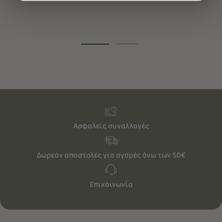
διαφημίσεις. Για να προσαρμόσετε τις επιλογές σας ή
να ανακαλέσετε τη συγκατάθεσή σας επιλέξτε το
"Ρυθμίσεις Cookies " ανά πάσα στιγμή με ισχύ για το
μέλλον. Εάν επιθυμείτε να μάθετε περισσότερα
σχετικά με τα cookies, επισκεφθείτε οποιαδήποτε στιγμή
τη σελίδα
Πολιτική cookies (link)
.
Ασφαλείς συναλλαγές
Δωρεάν αποστολές για αγορές άνω των 50€
Επικοινωνία