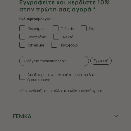
Εγγραφείτε και κερδίστε 10%
στην πρώτη σας αγορά *
Ενδιαφέρομαι για:
Πουκάμισα
T-Shirts
Polo
Παντελόνια
Πλεκτά
Athleisure
Πανωφόρια
Εγγραφή
Αποδέχομαι την πολιτική απορρήτου & τους
όρους χρήσης.
* Δεν συνδυάζεται με άλλες προωθητικές ενέργειες.
ΓΕΝΙΚΑ