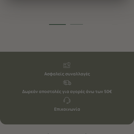
διαφημίσεις. Για να προσαρμόσετε τις επιλογές σας ή
να ανακαλέσετε τη συγκατάθεσή σας επιλέξτε το
"Ρυθμίσεις Cookies " ανά πάσα στιγμή με ισχύ για το
μέλλον. Εάν επιθυμείτε να μάθετε περισσότερα
σχετικά με τα cookies, επισκεφθείτε οποιαδήποτε στιγμή
τη σελίδα
Πολιτική cookies (link)
.
Ασφαλείς συναλλαγές
Δωρεάν αποστολές για αγορές άνω των 50€
Επικοινωνία