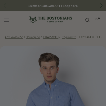
Δωρεάν μεταφορικά για παραγγελίες άνω των 50€
0
Αρχική σελίδα
/
Πουκάμισα
/
ΕΦΑΡΜΟΓΗ
/
Regular Fit
/
ΠΟΥΚΑΜΙΣΟ CHESTE