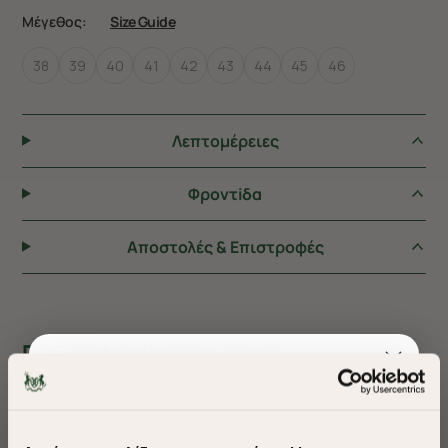
Μέγεθος:
Size Guide
38
39
40
41
42
43
44
45
46
Λεπτομέρειες
Φροντiδα
Αποστολές & Επιστροφές
ΠΡΟΤΕΙΝΟΥΜΕ ΓΙΑ ΕΣΑΣ