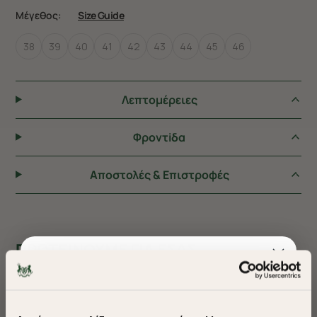
Μέγεθος:
Size Guide
38
39
40
41
42
43
44
45
46
Λεπτομέρειες
Φροντiδα
Αποστολές & Επιστροφές
ΠΡΟΤΕΙΝΟΥΜΕ ΓΙΑ ΕΣΑΣ