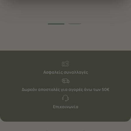
διαφημίσεις. Για να προσαρμόσετε τις επιλογές σας ή
να ανακαλέσετε τη συγκατάθεσή σας επιλέξτε το
"Ρυθμίσεις Cookies " ανά πάσα στιγμή με ισχύ για το
μέλλον. Εάν επιθυμείτε να μάθετε περισσότερα
σχετικά με τα cookies, επισκεφθείτε οποιαδήποτε στιγμή
τη σελίδα
Πολιτική cookies (link)
.
Ασφαλείς συναλλαγές
Δωρεάν αποστολές για αγορές άνω των 50€
Επικοινωνία