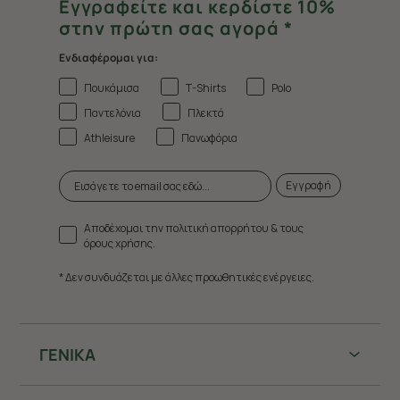
Εγγραφείτε και κερδίστε 10%
στην πρώτη σας αγορά *
Ενδιαφέρομαι για:
Πουκάμισα
T-Shirts
Polo
Παντελόνια
Πλεκτά
Athleisure
Πανωφόρια
Εγγραφή
Αποδέχομαι την πολιτική απορρήτου & τους
όρους χρήσης.
* Δεν συνδυάζεται με άλλες προωθητικές ενέργειες.
ΓΕΝΙΚΑ