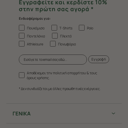
Εγγραφείτε και κερδίστε 10%
στην πρώτη σας αγορά *
Ενδιαφέρομαι για:
Πουκάμισα
T-Shirts
Polo
Παντελόνια
Πλεκτά
Athleisure
Πανωφόρια
Εγγραφή
Αποδέχομαι την πολιτική απορρήτου & τους
όρους χρήσης.
* Δεν συνδυάζεται με άλλες προωθητικές ενέργειες.
ΓΕΝΙΚΑ