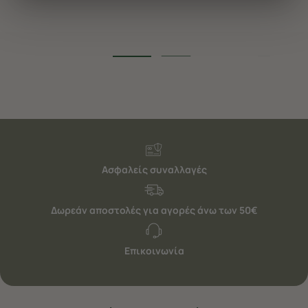
διαφημίσεις. Για να προσαρμόσετε τις επιλογές σας ή
να ανακαλέσετε τη συγκατάθεσή σας επιλέξτε το
"Ρυθμίσεις Cookies " ανά πάσα στιγμή με ισχύ για το
μέλλον. Εάν επιθυμείτε να μάθετε περισσότερα
σχετικά με τα cookies, επισκεφθείτε οποιαδήποτε στιγμή
τη σελίδα
Πολιτική cookies (link)
.
Ασφαλείς συναλλαγές
Δωρεάν αποστολές για αγορές άνω των 50€
Επικοινωνία