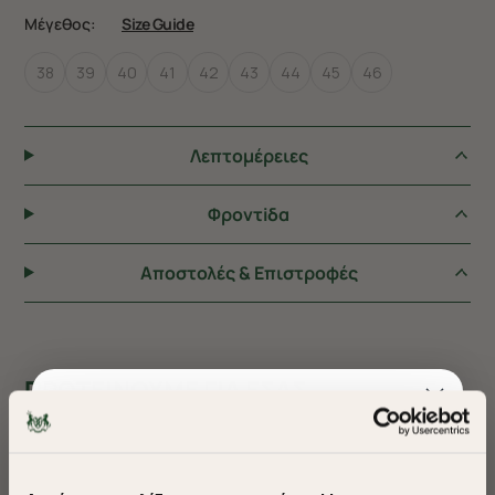
Μέγεθος:
Size Guide
38
39
40
41
42
43
44
45
46
Λεπτομέρειες
Φροντiδα
Αποστολές & Επιστροφές
ΠΡΟΤΕΙΝΟΥΜΕ ΓΙΑ ΕΣΑΣ