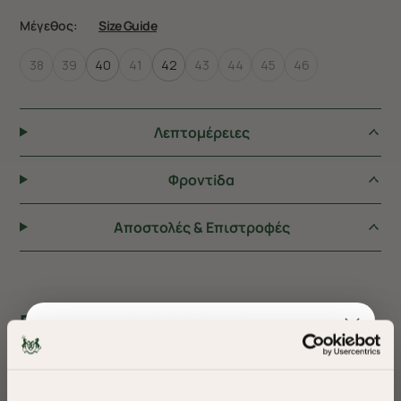
Μέγεθος:
Size Guide
38
39
40
41
42
43
44
45
46
Λεπτομέρειες
Φροντiδα
Αποστολές & Επιστροφές
ΠΡΟΤΕΙΝΟΥΜΕ ΓΙΑ ΕΣΑΣ