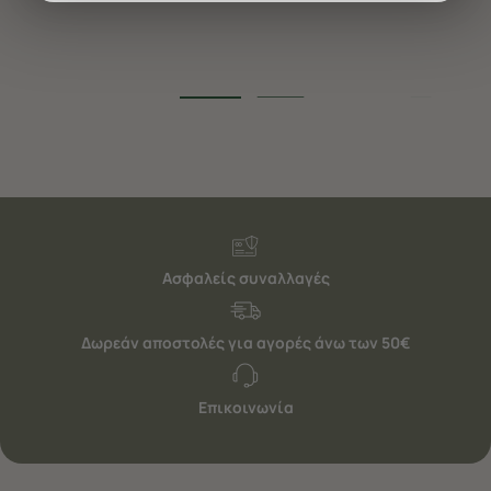
διαφημίσεις. Για να προσαρμόσετε τις επιλογές σας ή
να ανακαλέσετε τη συγκατάθεσή σας επιλέξτε το
"Ρυθμίσεις Cookies " ανά πάσα στιγμή με ισχύ για το
μέλλον. Εάν επιθυμείτε να μάθετε περισσότερα
σχετικά με τα cookies, επισκεφθείτε οποιαδήποτε στιγμή
τη σελίδα
Πολιτική cookies (link)
.
Ασφαλείς συναλλαγές
Δωρεάν αποστολές για αγορές άνω των 50€
Επικοινωνία