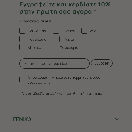
Εγγραφείτε και κερδίστε 10%
στην πρώτη σας αγορά *
Ενδιαφέρομαι για:
Πουκάμισα
T-Shirts
Polo
Παντελόνια
Πλεκτά
Athleisure
Πανωφόρια
Εγγραφή
Αποδέχομαι την πολιτική απορρήτου & τους
όρους χρήσης.
* Δεν συνδυάζεται με άλλες προωθητικές ενέργειες.
ΓΕΝΙΚΑ