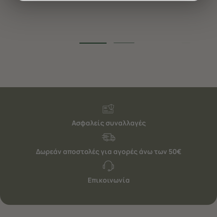
διαφημίσεις. Για να προσαρμόσετε τις επιλογές σας ή
να ανακαλέσετε τη συγκατάθεσή σας επιλέξτε το
"Ρυθμίσεις Cookies " ανά πάσα στιγμή με ισχύ για το
μέλλον. Εάν επιθυμείτε να μάθετε περισσότερα
σχετικά με τα cookies, επισκεφθείτε οποιαδήποτε στιγμή
τη σελίδα
Πολιτική cookies (link)
.
Ασφαλείς συναλλαγές
Δωρεάν αποστολές για αγορές άνω των 50€
Επικοινωνία