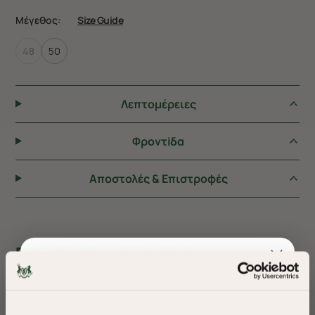
Μέγεθος:
Size Guide
48
50
Λεπτομέρειες
Φροντiδα
Αποστολές & Επιστροφές
ΠΡΟΤΕΙΝΟΥΜΕ ΓΙΑ ΕΣΑΣ