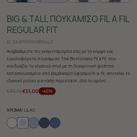
BIG & TALL ΠΟΥΚΑΜΙΣΟ FIL A FIL
REGULAR FIT
ID:
3AAP0000X|B164LC
Αναβαθμίστε την γκαρνταρόμπα σας με το κομψό και
ευκολοφόρετο πουκάμισο The Bostonians Fil à Fil, που
συνδυάζει το κλασικό στυλ με τη διαχρονική φινέτσα.
Κατασκευασμένο από βαμβακερό ύφασμα fil-a-fil, αποτελεί το
ιδανικό ρούχο για κάθε περίσταση, όλο το χρόνο.
€85,00
€51,00
-40%
ΧΡΩΜΑ:
LILAC