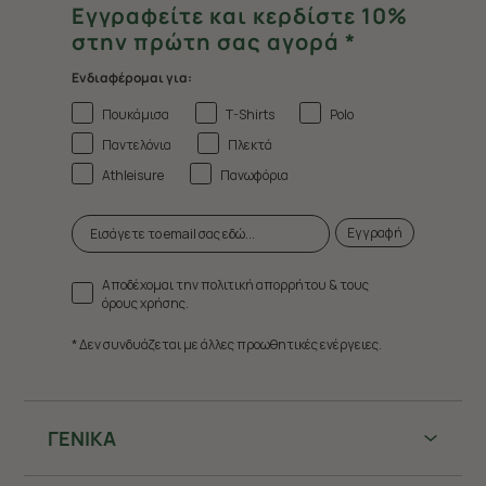
Εγγραφείτε και κερδίστε 10%
στην πρώτη σας αγορά *
Ενδιαφέρομαι για:
Πουκάμισα
T-Shirts
Polo
Παντελόνια
Πλεκτά
Athleisure
Πανωφόρια
Εγγραφή
Αποδέχομαι την πολιτική απορρήτου & τους
όρους χρήσης.
* Δεν συνδυάζεται με άλλες προωθητικές ενέργειες.
ΓΕΝΙΚΑ