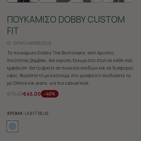
ΠΟΥΚΑΜΙΣΟ DOBBY CUSTOM
FIT
ID:
3ANP2485|B505LB
Το πουκάμισο Dobby The Bostonians, από άριστης
ποιότητας βαμβάκι, θα χαρίσει ξεχωριστό στυλ σε κάθε σας
εμφάνιση. Θα το βρείτε σε ποικιλία σχεδίων και σε διάφορες
υφές. Φορέστε το με κοστούμι στο γραφείο ή συνδυάστε το
με Chinos και jeans, για πιο casual look.
€75,00
€45,00
-40%
ΧΡΩΜΑ:
LIGHT BLUE