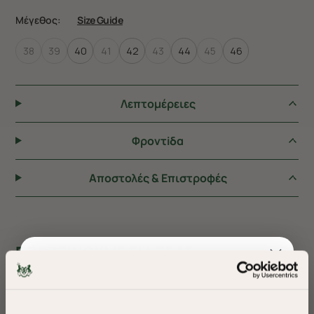
Μέγεθος:
Size Guide
38
39
40
41
42
43
44
45
46
Λεπτομέρειες
Φροντiδα
Αποστολές & Επιστροφές
ΠΡΟΤΕΙΝΟΥΜΕ ΓΙΑ ΕΣΑΣ