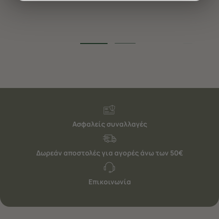
διαφημίσεις. Για να προσαρμόσετε τις επιλογές σας ή
να ανακαλέσετε τη συγκατάθεσή σας επιλέξτε το
"Ρυθμίσεις Cookies " ανά πάσα στιγμή με ισχύ για το
μέλλον. Εάν επιθυμείτε να μάθετε περισσότερα
σχετικά με τα cookies, επισκεφθείτε οποιαδήποτε στιγμή
τη σελίδα
Πολιτική cookies (link)
.
Ασφαλείς συναλλαγές
Δωρεάν αποστολές για αγορές άνω των 50€
Επικοινωνία