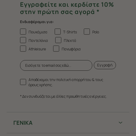
Εγγραφείτε και κερδίστε 10%
στην πρώτη σας αγορά *
Ενδιαφέρομαι για:
Πουκάμισα
T-Shirts
Polo
Παντελόνια
Πλεκτά
Athleisure
Πανωφόρια
Εγγραφή
Αποδέχομαι την πολιτική απορρήτου & τους
όρους χρήσης.
* Δεν συνδυάζεται με άλλες προωθητικές ενέργειες.
ΓΕΝΙΚΑ