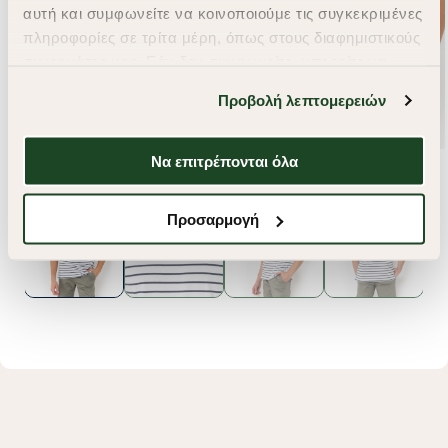
αυτή και συμφωνείτε να κοινοποιούμε τις συγκεκριμένες
πληροφορίες σε τρίτα μέρη, όπως στους διαφημιστικούς
συνεργάτες μας. Εάν δεν συμφωνείτε, μπορείτε να
επιλέξετε να συνεχίσετε την περιήγησή σας με «Μόνο
Προβολή λεπτομερειών
απαιτούμενα cookies» και θα περιοριστούμε
στα cookies και τις τεχνολογίες που είναι απολύτως
απαραίτητα για την ασφαλή απόδοση και
Να επιτρέπονται όλα
λειτουργικότητα της ιστοσελίδας μας. Ωστόσο, λάβετε
υπόψη ότι αποκλείοντας ορισμένους τύπους cookies δεν
Προσαρμογή
θα μπορούμε να συλλέξουμε πληροφορίες που θα
βελτιώσουν την περιήγησή σας και να σας
προσφέρουμε εξατομικευμένες υπηρεσίες και
διαφημίσεις. Για να προσαρμόσετε τις επιλογές σας ή
να ανακαλέσετε τη συγκατάθεσή σας επιλέξτε το
"Ρυθμίσεις Cookies " ανά πάσα στιγμή με ισχύ για το
μέλλον. Εάν επιθυμείτε να μάθετε περισσότερα
σχετικά με τα cookies, επισκεφθείτε οποιαδήποτε στιγμή
τη σελίδα
Πολιτική cookies (link)
.