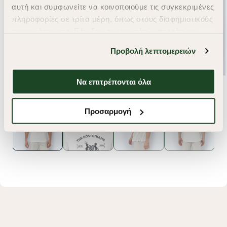
αυτή και συμφωνείτε να κοινοποιούμε τις συγκεκριμένες
πληροφορίες σε τρίτα μέρη, όπως στους διαφημιστικούς
συνεργάτες μας. Εάν δεν συμφωνείτε, μπορείτε να
επιλέξετε να συνεχίσετε την περιήγησή σας με «Μόνο
Προβολή λεπτομερειών
απαιτούμενα cookies» και θα περιοριστούμε
στα cookies και τις τεχνολογίες που είναι απολύτως
απαραίτητα για την ασφαλή απόδοση και
Να επιτρέπονται όλα
λειτουργικότητα της ιστοσελίδας μας. Ωστόσο, λάβετε
υπόψη ότι αποκλείοντας ορισμένους τύπους cookies δεν
Προσαρμογή
θα μπορούμε να συλλέξουμε πληροφορίες που θα
βελτιώσουν την περιήγησή σας και να σας
προσφέρουμε εξατομικευμένες υπηρεσίες και
διαφημίσεις. Για να προσαρμόσετε τις επιλογές σας ή
να ανακαλέσετε τη συγκατάθεσή σας επιλέξτε το
"Ρυθμίσεις Cookies " ανά πάσα στιγμή με ισχύ για το
μέλλον. Εάν επιθυμείτε να μάθετε περισσότερα
σχετικά με τα cookies, επισκεφθείτε οποιαδήποτε στιγμή
τη σελίδα
Πολιτική cookies (link)
.