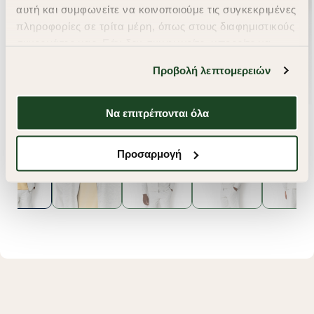
αυτή και συμφωνείτε να κοινοποιούμε τις συγκεκριμένες
πληροφορίες σε τρίτα μέρη, όπως στους διαφημιστικούς
συνεργάτες μας. Εάν δεν συμφωνείτε, μπορείτε να
επιλέξετε να συνεχίσετε την περιήγησή σας με «Μόνο
Προβολή λεπτομερειών
απαιτούμενα cookies» και θα περιοριστούμε
στα cookies και τις τεχνολογίες που είναι απολύτως
απαραίτητα για την ασφαλή απόδοση και
Να επιτρέπονται όλα
λειτουργικότητα της ιστοσελίδας μας. Ωστόσο, λάβετε
υπόψη ότι αποκλείοντας ορισμένους τύπους cookies δεν
Προσαρμογή
θα μπορούμε να συλλέξουμε πληροφορίες που θα
βελτιώσουν την περιήγησή σας και να σας
προσφέρουμε εξατομικευμένες υπηρεσίες και
διαφημίσεις. Για να προσαρμόσετε τις επιλογές σας ή
να ανακαλέσετε τη συγκατάθεσή σας επιλέξτε το
"Ρυθμίσεις Cookies " ανά πάσα στιγμή με ισχύ για το
μέλλον. Εάν επιθυμείτε να μάθετε περισσότερα
σχετικά με τα cookies, επισκεφθείτε οποιαδήποτε στιγμή
τη σελίδα
Πολιτική cookies (link)
.