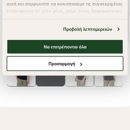
αυτή και συμφωνείτε να κοινοποιούμε τις συγκεκριμένες
πληροφορίες σε τρίτα μέρη, όπως στους διαφημιστικούς
συνεργάτες μας. Εάν δεν συμφωνείτε, μπορείτε να
επιλέξετε να συνεχίσετε την περιήγησή σας με «Μόνο
Προβολή λεπτομερειών
απαιτούμενα cookies» και θα περιοριστούμε
στα cookies και τις τεχνολογίες που είναι απολύτως
απαραίτητα για την ασφαλή απόδοση και
Να επιτρέπονται όλα
λειτουργικότητα της ιστοσελίδας μας. Ωστόσο, λάβετε
υπόψη ότι αποκλείοντας ορισμένους τύπους cookies δεν
Προσαρμογή
θα μπορούμε να συλλέξουμε πληροφορίες που θα
βελτιώσουν την περιήγησή σας και να σας
προσφέρουμε εξατομικευμένες υπηρεσίες και
διαφημίσεις. Για να προσαρμόσετε τις επιλογές σας ή
να ανακαλέσετε τη συγκατάθεσή σας επιλέξτε το
"Ρυθμίσεις Cookies " ανά πάσα στιγμή με ισχύ για το
μέλλον. Εάν επιθυμείτε να μάθετε περισσότερα
σχετικά με τα cookies, επισκεφθείτε οποιαδήποτε στιγμή
τη σελίδα
Πολιτική cookies (link)
.