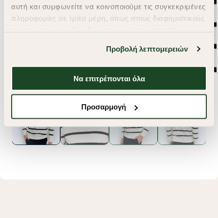
αυτή και συμφωνείτε να κοινοποιούμε τις συγκεκριμένες
πληροφορίες σε τρίτα μέρη, όπως στους διαφημιστικούς
συνεργάτες μας. Εάν δεν συμφωνείτε, μπορείτε να
επιλέξετε να συνεχίσετε την περιήγησή σας με «Μόνο
Προβολή λεπτομερειών
απαιτούμενα cookies» και θα περιοριστούμε
στα cookies και τις τεχνολογίες που είναι απολύτως
απαραίτητα για την ασφαλή απόδοση και
Να επιτρέπονται όλα
λειτουργικότητα της ιστοσελίδας μας. Ωστόσο, λάβετε
υπόψη ότι αποκλείοντας ορισμένους τύπους cookies δεν
Προσαρμογή
θα μπορούμε να συλλέξουμε πληροφορίες που θα
βελτιώσουν την περιήγησή σας και να σας
προσφέρουμε εξατομικευμένες υπηρεσίες και
διαφημίσεις. Για να προσαρμόσετε τις επιλογές σας ή
να ανακαλέσετε τη συγκατάθεσή σας επιλέξτε το
"Ρυθμίσεις Cookies " ανά πάσα στιγμή με ισχύ για το
μέλλον. Εάν επιθυμείτε να μάθετε περισσότερα
σχετικά με τα cookies, επισκεφθείτε οποιαδήποτε στιγμή
τη σελίδα
Πολιτική cookies (link)
.