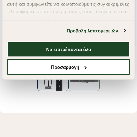
αυτή και συμφωνείτε να κοινοποιούμε τις συγκεκριμένες
πληροφορίες σε τρίτα μέρη, όπως στους διαφημιστικούς
συνεργάτες μας. Εάν δεν συμφωνείτε, μπορείτε να
επιλέξετε να συνεχίσετε την περιήγησή σας με «Μόνο
Προβολή λεπτομερειών
απαιτούμενα cookies» και θα περιοριστούμε
στα cookies και τις τεχνολογίες που είναι απολύτως
απαραίτητα για την ασφαλή απόδοση και
Να επιτρέπονται όλα
λειτουργικότητα της ιστοσελίδας μας. Ωστόσο, λάβετε
υπόψη ότι αποκλείοντας ορισμένους τύπους cookies δεν
Προσαρμογή
θα μπορούμε να συλλέξουμε πληροφορίες που θα
βελτιώσουν την περιήγησή σας και να σας
προσφέρουμε εξατομικευμένες υπηρεσίες και
διαφημίσεις. Για να προσαρμόσετε τις επιλογές σας ή
να ανακαλέσετε τη συγκατάθεσή σας επιλέξτε το
"Ρυθμίσεις Cookies " ανά πάσα στιγμή με ισχύ για το
μέλλον. Εάν επιθυμείτε να μάθετε περισσότερα
σχετικά με τα cookies, επισκεφθείτε οποιαδήποτε στιγμή
τη σελίδα
Πολιτική cookies (link)
.