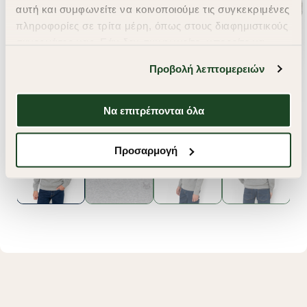
αυτή και συμφωνείτε να κοινοποιούμε τις συγκεκριμένες
πληροφορίες σε τρίτα μέρη, όπως στους διαφημιστικούς
συνεργάτες μας. Εάν δεν συμφωνείτε, μπορείτε να
επιλέξετε να συνεχίσετε την περιήγησή σας με «Μόνο
Προβολή λεπτομερειών
απαιτούμενα cookies» και θα περιοριστούμε
στα cookies και τις τεχνολογίες που είναι απολύτως
απαραίτητα για την ασφαλή απόδοση και
Να επιτρέπονται όλα
λειτουργικότητα της ιστοσελίδας μας. Ωστόσο, λάβετε
υπόψη ότι αποκλείοντας ορισμένους τύπους cookies δεν
Προσαρμογή
θα μπορούμε να συλλέξουμε πληροφορίες που θα
βελτιώσουν την περιήγησή σας και να σας
προσφέρουμε εξατομικευμένες υπηρεσίες και
διαφημίσεις. Για να προσαρμόσετε τις επιλογές σας ή
να ανακαλέσετε τη συγκατάθεσή σας επιλέξτε το
"Ρυθμίσεις Cookies " ανά πάσα στιγμή με ισχύ για το
μέλλον. Εάν επιθυμείτε να μάθετε περισσότερα
σχετικά με τα cookies, επισκεφθείτε οποιαδήποτε στιγμή
τη σελίδα
Πολιτική cookies (link)
.