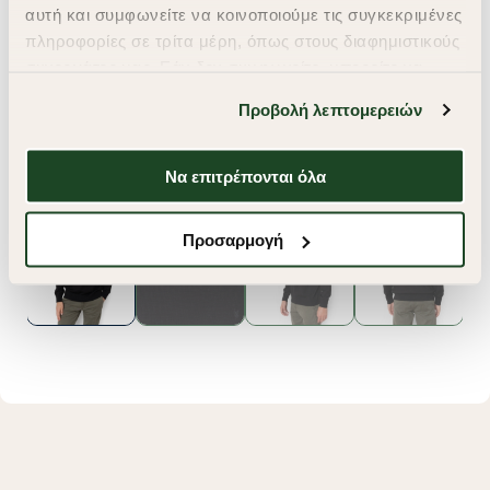
αυτή και συμφωνείτε να κοινοποιούμε τις συγκεκριμένες
πληροφορίες σε τρίτα μέρη, όπως στους διαφημιστικούς
συνεργάτες μας. Εάν δεν συμφωνείτε, μπορείτε να
επιλέξετε να συνεχίσετε την περιήγησή σας με «Μόνο
Προβολή λεπτομερειών
απαιτούμενα cookies» και θα περιοριστούμε
στα cookies και τις τεχνολογίες που είναι απολύτως
απαραίτητα για την ασφαλή απόδοση και
Να επιτρέπονται όλα
λειτουργικότητα της ιστοσελίδας μας. Ωστόσο, λάβετε
υπόψη ότι αποκλείοντας ορισμένους τύπους cookies δεν
Προσαρμογή
θα μπορούμε να συλλέξουμε πληροφορίες που θα
βελτιώσουν την περιήγησή σας και να σας
προσφέρουμε εξατομικευμένες υπηρεσίες και
διαφημίσεις. Για να προσαρμόσετε τις επιλογές σας ή
να ανακαλέσετε τη συγκατάθεσή σας επιλέξτε το
"Ρυθμίσεις Cookies " ανά πάσα στιγμή με ισχύ για το
μέλλον. Εάν επιθυμείτε να μάθετε περισσότερα
σχετικά με τα cookies, επισκεφθείτε οποιαδήποτε στιγμή
τη σελίδα
Πολιτική cookies (link)
.