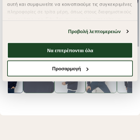
αυτή και συμφωνείτε να κοινοποιούμε τις συγκεκριμένες
πληροφορίες σε τρίτα μέρη, όπως στους διαφημιστικούς
συνεργάτες μας. Εάν δεν συμφωνείτε, μπορείτε να
επιλέξετε να συνεχίσετε την περιήγησή σας με «Μόνο
Προβολή λεπτομερειών
απαιτούμενα cookies» και θα περιοριστούμε
στα cookies και τις τεχνολογίες που είναι απολύτως
απαραίτητα για την ασφαλή απόδοση και
Να επιτρέπονται όλα
λειτουργικότητα της ιστοσελίδας μας. Ωστόσο, λάβετε
υπόψη ότι αποκλείοντας ορισμένους τύπους cookies δεν
Προσαρμογή
θα μπορούμε να συλλέξουμε πληροφορίες που θα
βελτιώσουν την περιήγησή σας και να σας
προσφέρουμε εξατομικευμένες υπηρεσίες και
διαφημίσεις. Για να προσαρμόσετε τις επιλογές σας ή
να ανακαλέσετε τη συγκατάθεσή σας επιλέξτε το
"Ρυθμίσεις Cookies " ανά πάσα στιγμή με ισχύ για το
μέλλον. Εάν επιθυμείτε να μάθετε περισσότερα
σχετικά με τα cookies, επισκεφθείτε οποιαδήποτε στιγμή
τη σελίδα
Πολιτική cookies (link)
.