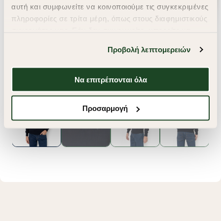
αυτή και συμφωνείτε να κοινοποιούμε τις συγκεκριμένες
πληροφορίες σε τρίτα μέρη, όπως στους διαφημιστικούς
συνεργάτες μας. Εάν δεν συμφωνείτε, μπορείτε να
επιλέξετε να συνεχίσετε την περιήγησή σας με «Μόνο
Προβολή λεπτομερειών
απαιτούμενα cookies» και θα περιοριστούμε
στα cookies και τις τεχνολογίες που είναι απολύτως
απαραίτητα για την ασφαλή απόδοση και
Να επιτρέπονται όλα
λειτουργικότητα της ιστοσελίδας μας. Ωστόσο, λάβετε
υπόψη ότι αποκλείοντας ορισμένους τύπους cookies δεν
Προσαρμογή
θα μπορούμε να συλλέξουμε πληροφορίες που θα
βελτιώσουν την περιήγησή σας και να σας
προσφέρουμε εξατομικευμένες υπηρεσίες και
διαφημίσεις. Για να προσαρμόσετε τις επιλογές σας ή
να ανακαλέσετε τη συγκατάθεσή σας επιλέξτε το
"Ρυθμίσεις Cookies " ανά πάσα στιγμή με ισχύ για το
μέλλον. Εάν επιθυμείτε να μάθετε περισσότερα
σχετικά με τα cookies, επισκεφθείτε οποιαδήποτε στιγμή
τη σελίδα
Πολιτική cookies (link)
.