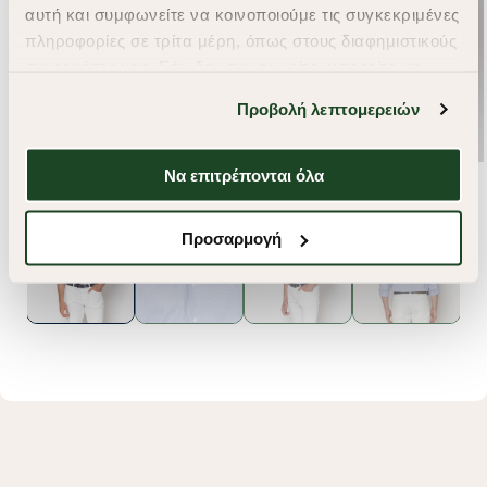
αυτή και συμφωνείτε να κοινοποιούμε τις συγκεκριμένες
πληροφορίες σε τρίτα μέρη, όπως στους διαφημιστικούς
συνεργάτες μας. Εάν δεν συμφωνείτε, μπορείτε να
επιλέξετε να συνεχίσετε την περιήγησή σας με «Μόνο
Προβολή λεπτομερειών
απαιτούμενα cookies» και θα περιοριστούμε
στα cookies και τις τεχνολογίες που είναι απολύτως
απαραίτητα για την ασφαλή απόδοση και
Να επιτρέπονται όλα
λειτουργικότητα της ιστοσελίδας μας. Ωστόσο, λάβετε
υπόψη ότι αποκλείοντας ορισμένους τύπους cookies δεν
Προσαρμογή
θα μπορούμε να συλλέξουμε πληροφορίες που θα
βελτιώσουν την περιήγησή σας και να σας
προσφέρουμε εξατομικευμένες υπηρεσίες και
διαφημίσεις. Για να προσαρμόσετε τις επιλογές σας ή
να ανακαλέσετε τη συγκατάθεσή σας επιλέξτε το
"Ρυθμίσεις Cookies " ανά πάσα στιγμή με ισχύ για το
μέλλον. Εάν επιθυμείτε να μάθετε περισσότερα
σχετικά με τα cookies, επισκεφθείτε οποιαδήποτε στιγμή
τη σελίδα
Πολιτική cookies (link)
.