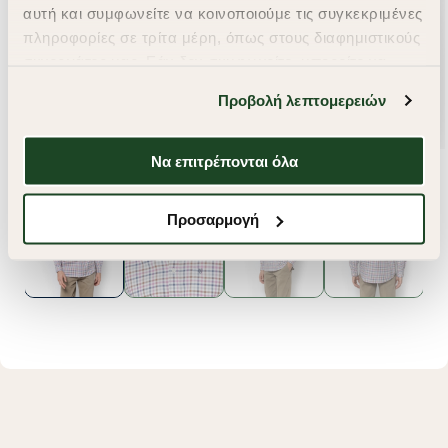
αυτή και συμφωνείτε να κοινοποιούμε τις συγκεκριμένες
πληροφορίες σε τρίτα μέρη, όπως στους διαφημιστικούς
συνεργάτες μας. Εάν δεν συμφωνείτε, μπορείτε να
επιλέξετε να συνεχίσετε την περιήγησή σας με «Μόνο
Προβολή λεπτομερειών
απαιτούμενα cookies» και θα περιοριστούμε
στα cookies και τις τεχνολογίες που είναι απολύτως
απαραίτητα για την ασφαλή απόδοση και
Να επιτρέπονται όλα
λειτουργικότητα της ιστοσελίδας μας. Ωστόσο, λάβετε
υπόψη ότι αποκλείοντας ορισμένους τύπους cookies δεν
Προσαρμογή
θα μπορούμε να συλλέξουμε πληροφορίες που θα
βελτιώσουν την περιήγησή σας και να σας
προσφέρουμε εξατομικευμένες υπηρεσίες και
διαφημίσεις. Για να προσαρμόσετε τις επιλογές σας ή
να ανακαλέσετε τη συγκατάθεσή σας επιλέξτε το
"Ρυθμίσεις Cookies " ανά πάσα στιγμή με ισχύ για το
μέλλον. Εάν επιθυμείτε να μάθετε περισσότερα
σχετικά με τα cookies, επισκεφθείτε οποιαδήποτε στιγμή
τη σελίδα
Πολιτική cookies (link)
.