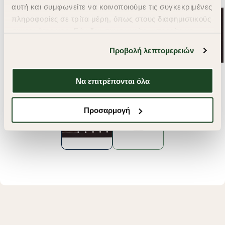
αυτή και συμφωνείτε να κοινοποιούμε τις συγκεκριμένες
πληροφορίες σε τρίτα μέρη, όπως στους διαφημιστικούς
συνεργάτες μας. Εάν δεν συμφωνείτε, μπορείτε να
επιλέξετε να συνεχίσετε την περιήγησή σας με «Μόνο
Προβολή λεπτομερειών
απαιτούμενα cookies» και θα περιοριστούμε
στα cookies και τις τεχνολογίες που είναι απολύτως
απαραίτητα για την ασφαλή απόδοση και
Να επιτρέπονται όλα
λειτουργικότητα της ιστοσελίδας μας. Ωστόσο, λάβετε
υπόψη ότι αποκλείοντας ορισμένους τύπους cookies δεν
Προσαρμογή
θα μπορούμε να συλλέξουμε πληροφορίες που θα
βελτιώσουν την περιήγησή σας και να σας
προσφέρουμε εξατομικευμένες υπηρεσίες και
διαφημίσεις. Για να προσαρμόσετε τις επιλογές σας ή
να ανακαλέσετε τη συγκατάθεσή σας επιλέξτε το
"Ρυθμίσεις Cookies " ανά πάσα στιγμή με ισχύ για το
μέλλον. Εάν επιθυμείτε να μάθετε περισσότερα
σχετικά με τα cookies, επισκεφθείτε οποιαδήποτε στιγμή
τη σελίδα
Πολιτική cookies (link)
.