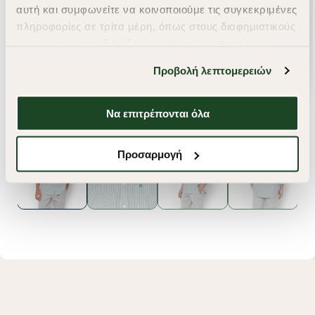
αυτή και συμφωνείτε να κοινοποιούμε τις συγκεκριμένες
πληροφορίες σε τρίτα μέρη, όπως στους διαφημιστικούς
συνεργάτες μας. Εάν δεν συμφωνείτε, μπορείτε να
επιλέξετε να συνεχίσετε την περιήγησή σας με «Μόνο
Προβολή λεπτομερειών
απαιτούμενα cookies» και θα περιοριστούμε
στα cookies και τις τεχνολογίες που είναι απολύτως
απαραίτητα για την ασφαλή απόδοση και
Να επιτρέπονται όλα
λειτουργικότητα της ιστοσελίδας μας. Ωστόσο, λάβετε
υπόψη ότι αποκλείοντας ορισμένους τύπους cookies δεν
Προσαρμογή
θα μπορούμε να συλλέξουμε πληροφορίες που θα
βελτιώσουν την περιήγησή σας και να σας
προσφέρουμε εξατομικευμένες υπηρεσίες και
διαφημίσεις. Για να προσαρμόσετε τις επιλογές σας ή
να ανακαλέσετε τη συγκατάθεσή σας επιλέξτε το
"Ρυθμίσεις Cookies " ανά πάσα στιγμή με ισχύ για το
μέλλον. Εάν επιθυμείτε να μάθετε περισσότερα
σχετικά με τα cookies, επισκεφθείτε οποιαδήποτε στιγμή
τη σελίδα
Πολιτική cookies (link)
.