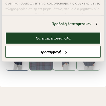
αυτή και συμφωνείτε να κοινοποιούμε τις συγκεκριμένες
πληροφορίες σε τρίτα μέρη, όπως στους διαφημιστικούς
συνεργάτες μας. Εάν δεν συμφωνείτε, μπορείτε να
επιλέξετε να συνεχίσετε την περιήγησή σας με «Μόνο
Προβολή λεπτομερειών
απαιτούμενα cookies» και θα περιοριστούμε
στα cookies και τις τεχνολογίες που είναι απολύτως
απαραίτητα για την ασφαλή απόδοση και
Να επιτρέπονται όλα
λειτουργικότητα της ιστοσελίδας μας. Ωστόσο, λάβετε
υπόψη ότι αποκλείοντας ορισμένους τύπους cookies δεν
Προσαρμογή
θα μπορούμε να συλλέξουμε πληροφορίες που θα
βελτιώσουν την περιήγησή σας και να σας
προσφέρουμε εξατομικευμένες υπηρεσίες και
διαφημίσεις. Για να προσαρμόσετε τις επιλογές σας ή
να ανακαλέσετε τη συγκατάθεσή σας επιλέξτε το
"Ρυθμίσεις Cookies " ανά πάσα στιγμή με ισχύ για το
μέλλον. Εάν επιθυμείτε να μάθετε περισσότερα
σχετικά με τα cookies, επισκεφθείτε οποιαδήποτε στιγμή
τη σελίδα
Πολιτική cookies (link)
.